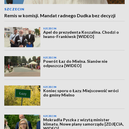
SZCZECIN
Remis w komisji. Mandat radnego Dudka bez decyzji
SZCZECIN
Apel do prezydenta Koszalina. Chodzi o
Iwano-Frankiwsk [WIDEO]
SZCZECIN
Powrót Łaz do Mielna. Sianów nie
odpuszcza [WIDEO]
SZCZECIN
Koniec sporu o Łazy. Miejscowość wróci
do gminy Mielno
SZCZECIN
Mokradła Pyszka z wizytą minister
klimatu. Nowe plany samorządu [ZDJĘCIA,
WIDEO]