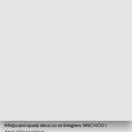
PO POŁUDNIU
Zachmurzenie umiarkowane i duże. Na zachodzie
województwa miejscami słabe opady deszczu. Temperatura
maksymalna od 6°C do 7°C.
BAŁTYK POŁUDNIOWY
Ostrzeżenie przed sztormem. Wiatr południowo-wschodni
do wschodniego 5 do 7, okresami 8 w skali B. Stan morza 4
do 5. Temperatura powietrza około 1°C. Widzialność dobra,
w opadach umiarkowana do słabej. Miejscami deszcz ze
śniegiem.
ZATOKA POMORSKA
Ostrzeżenie przed silnym wiatrem. Wiatr południowo-
wschodni do wschodniego 5 do 6, okresami 7 w skali B. Stan
Zatoki 3 do 4. Temperatura powietrza około 2°C.
Widzialność dobra, w opadach umiarkowana do słabej.
Miejscami opady deszczu ze śniegiem. WSCHÓD I