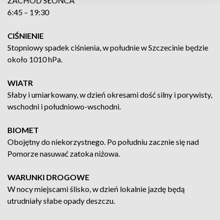
ZACHÓD SŁOŃCA
6:45 – 19:30
CIŚNIENIE
Stopniowy spadek ciśnienia, w południe w Szczecinie będzie
około 1010 hPa.
WIATR
Słaby i umiarkowany, w dzień okresami dość silny i porywisty,
wschodni i południowo-wschodni.
BIOMET
Obojętny do niekorzystnego. Po południu zacznie się nad
Pomorze nasuwać zatoka niżowa.
WARUNKI DROGOWE
W nocy miejscami ślisko, w dzień lokalnie jazdę będą
utrudniały słabe opady deszczu.