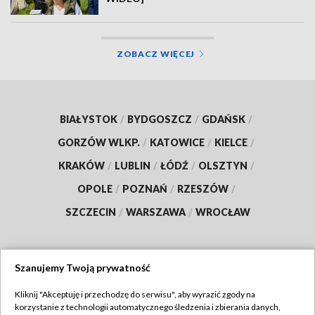
ZOBACZ WIĘCEJ
BIAŁYSTOK
/
BYDGOSZCZ
/
GDAŃSK
/
GORZÓW WLKP.
/
KATOWICE
/
KIELCE
/
KRAKÓW
/
LUBLIN
/
ŁÓDŹ
/
OLSZTYN
/
OPOLE
/
POZNAŃ
/
RZESZÓW
/
SZCZECIN
/
WARSZAWA
/
WROCŁAW
Szanujemy Twoją prywatność
Dołącz do nas:
Kliknij "Akceptuję i przechodzę do serwisu", aby wyrazić zgody na
korzystanie z technologii automatycznego śledzenia i zbierania danych,
TVP