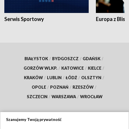
Serwis Sportowy
Europa z Blisk
BIAŁYSTOK
/
BYDGOSZCZ
/
GDAŃSK
/
GORZÓW WLKP.
/
KATOWICE
/
KIELCE
/
KRAKÓW
/
LUBLIN
/
ŁÓDŹ
/
OLSZTYN
/
OPOLE
/
POZNAŃ
/
RZESZÓW
/
SZCZECIN
/
WARSZAWA
/
WROCŁAW
Szanujemy Twoją prywatność
Dołącz do nas: