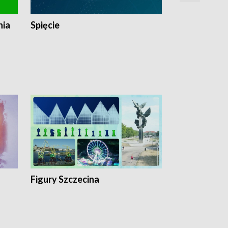
nia
Spięcie
Niedziałkow
Figury Szczecina