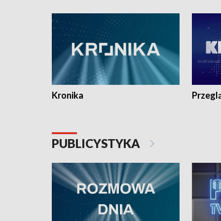
e-mail: kronika@tvp.pl.
e-mail: k
Kronika
Przegl
PUBLICYSTYKA