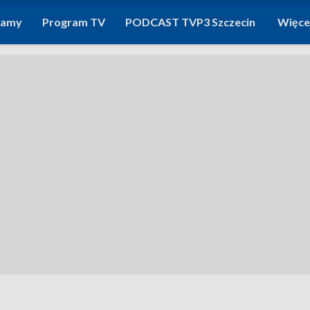
ramy
Program TV
PODCAST TVP3 Szczecin
Więce