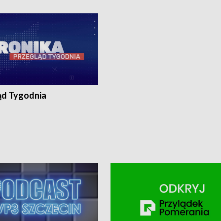
ronika@tvp.pl.
e-mail: kronika@tvp.pl.
ąd Tygodnia