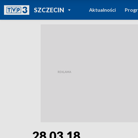
POWRÓT DO
SZCZECIN
Aktualności
Prog
TVP REGIONY
28.03.18