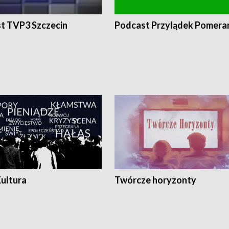
t TVP3 Szczecin
Podcast Przylądek Pomera
Kultura
Twórcze horyzonty