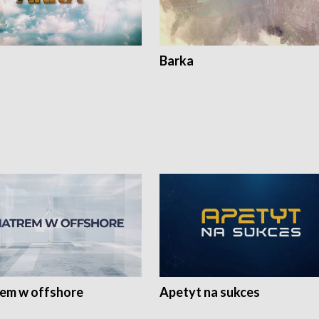
Barka
rem w offshore
Apetyt na sukces