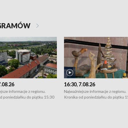
OGRAMÓW
7.08.26
16:30, 7.08.26
jsze informacje z regionu.
Najważniejsze informacje z regionu.
d poniedziałku do piątku 15:30
Kronika od poniedziałku do piątku 1
16:30 (+ rozmowa), 18:30, 21:30.
(flesz), 16:30 (+ rozmowa), 18:30, 21
y i święta 15:30 i 16:30
W weekendy i święta 15:30 i 16:30
8:30 i 21:30. Dziennikarze czekają
(flesz), 18:30 i 21:30. Dziennikarze c
a zgłoszenia: Szczecin - tel. 91-
na Państwa zgłoszenia: Szczecin - te
0, Koszalin - tel. 94-34-50-054,
4 8-10-400, Koszalin - tel. 94-34-50