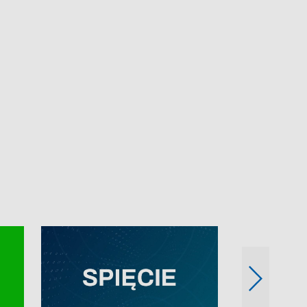
e-mail: kronika@tvp.pl.
e-mail: kronika@t