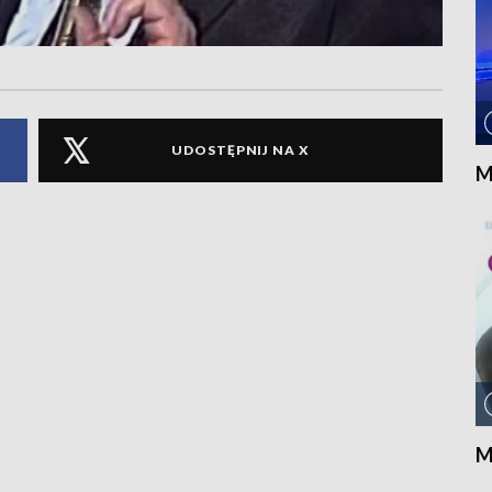
UDOSTĘPNIJ NA X
M
M