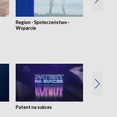
Region - Społeczeństwo -
Bez Barier
Wsparcie
Patent na sukces
Rolnictwo w 