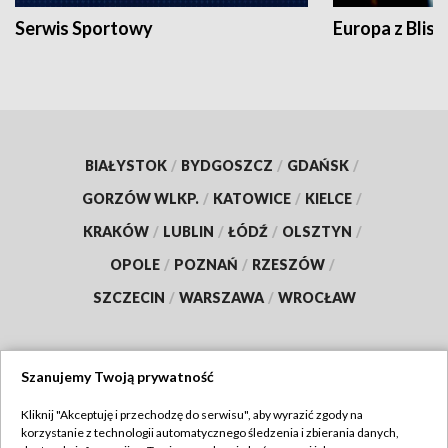
Serwis Sportowy
Europa z Blisk
BIAŁYSTOK
/
BYDGOSZCZ
/
GDAŃSK
/
GORZÓW WLKP.
/
KATOWICE
/
KIELCE
/
KRAKÓW
/
LUBLIN
/
ŁÓDŹ
/
OLSZTYN
/
OPOLE
/
POZNAŃ
/
RZESZÓW
/
SZCZECIN
/
WARSZAWA
/
WROCŁAW
Szanujemy Twoją prywatność
Dołącz do nas:
Kliknij "Akceptuję i przechodzę do serwisu", aby wyrazić zgody na
korzystanie z technologii automatycznego śledzenia i zbierania danych,
TVP