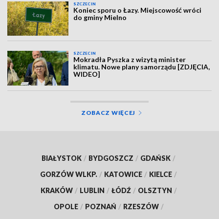
SZCZECIN
Koniec sporu o Łazy. Miejscowość wróci
do gminy Mielno
SZCZECIN
Mokradła Pyszka z wizytą minister
klimatu. Nowe plany samorządu [ZDJĘCIA,
WIDEO]
ZOBACZ WIĘCEJ
BIAŁYSTOK
/
BYDGOSZCZ
/
GDAŃSK
/
GORZÓW WLKP.
/
KATOWICE
/
KIELCE
/
KRAKÓW
/
LUBLIN
/
ŁÓDŹ
/
OLSZTYN
/
OPOLE
/
POZNAŃ
/
RZESZÓW
/