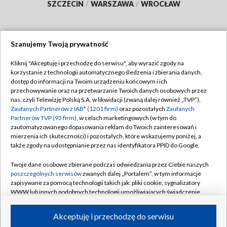
SZCZECIN
/
WARSZAWA
/
WROCŁAW
Szanujemy Twoją prywatność
Dołącz do nas:
Kliknij "Akceptuję i przechodzę do serwisu", aby wyrazić zgody na
korzystanie z technologii automatycznego śledzenia i zbierania danych,
TVP
dostęp do informacji na Twoim urządzeniu końcowym i ich
Abonament TVP
przechowywanie oraz na przetwarzanie Twoich danych osobowych przez
Regulamin TVP
nas, czyli Telewizję Polską S.A. w likwidacji (zwaną dalej również „TVP”),
Emisja w TVP
Polityka prywatności
Zaufanych Partnerów z IAB* (1201 firm)
oraz pozostałych
Zaufanych
Partnerów TVP (93 firm)
, w celach marketingowych (w tym do
Centrum informacji TVP
Moje zgody
zautomatyzowanego dopasowania reklam do Twoich zainteresowań i
mierzenia ich skuteczności) i pozostałych, które wskazujemy poniżej, a
Naziemna Telewizja Cyfrowa
Pomoc
także zgody na udostępnianie przez nas identyfikatora PPID do Google.
Sklep TVP
Biuro reklamy
Twoje dane osobowe zbierane podczas odwiedzania przez Ciebie naszych
Rada Programowa
Kontakt
poszczególnych serwisów
zwanych dalej „Portalem”, w tym informacje
zapisywane za pomocą technologii takich jak: pliki cookie, sygnalizatory
System NOS
WWW lub innych podobnych technologii umożliwiających świadczenie
dopasowanych i bezpiecznych usług, personalizację treści oraz reklam,
Informacje o nadawcy
Kanały
udostępnianie funkcji mediów społecznościowych oraz analizowanie
Akceptuję i przechodzę do serwisu
ruchu w Internecie.
Program dla prasy