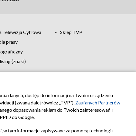
 Telewizja Cyfrowa
Sklep TVP
la prasy
tograficzny
sing (znaki)
klamy
Kontakt
rania danych, dostęp do informacji na Twoim urządzeniu
idacji (zwaną dalej również „TVP”),
Zaufanych Partnerów
anego dopasowania reklam do Twoich zainteresowań i
a PPID do Google.
”, w tym informacje zapisywane za pomocą technologii