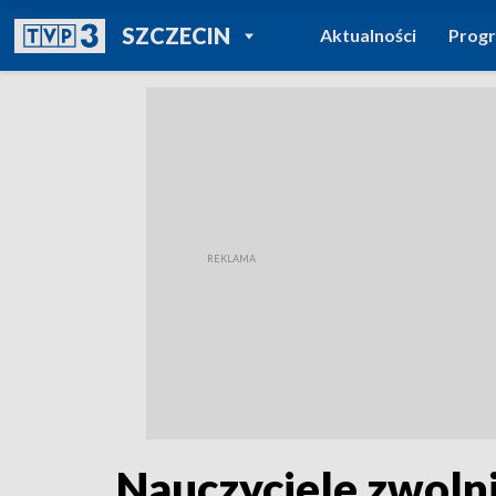
POWRÓT DO
SZCZECIN
Aktualności
Prog
TVP REGIONY
Nauczyciele zwolni