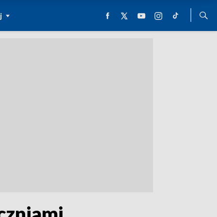
j
uczniami