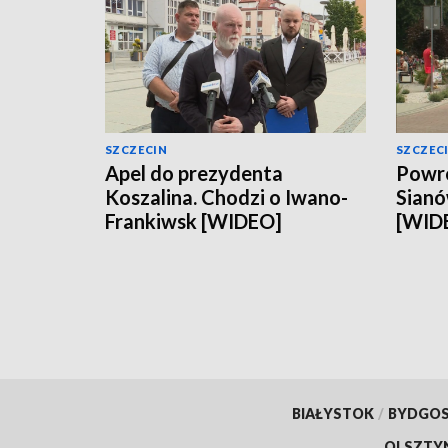
SZCZECIN
SZCZEC
Apel do prezydenta
Powró
Koszalina. Chodzi o Iwano-
Sianó
Frankiwsk [WIDEO]
[WID
BIAŁYSTOK
/
BYDGO
OLSZTY