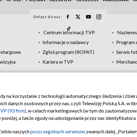
Dołącz do nas:
Centrum informacji TVP
Naziemna
Informacje o nadawcy
Program d
zetargowe
Zgłoś program (ROPAT)
Serwis fo
wizyjna
Kariera w TVP
Merchandi
Polityka prywatności
Moje zgody
Pomoc
Biuro re
ody na korzystanie z technologii automatycznego śledzenia i zbie
 danych osobowych przez nas, czyli Telewizję Polską S.A. w likw
VP (93 firm)
, w celach marketingowych (w tym do zautomatyzow
 poniżej, a także zgody na udostępnianie przez nas identyfikator
Ciebie naszych
poszczególnych serwisów
zwanych dalej „Portalem