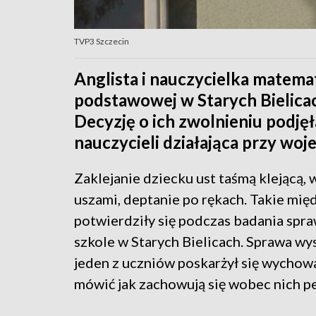
TVP3 Szczecin
Anglista i nauczycielka matema
podstawowej w Starych Bielicach
Decyzję o ich zwolnieniu podjęł
nauczycieli działająca przy w
Zaklejanie dziecku ust taśmą klejącą, 
uszami, deptanie po rękach. Takie mię
potwierdziły się podczas badania spraw
szkole w Starych Bielicach. Sprawa wys
jeden z uczniów poskarżył się wychow
mówić jak zachowują się wobec nich p