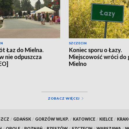
IN
SZCZECIN
t Łaz do Mielna.
Koniec sporu o Łazy.
w nie odpuszcza
Miejscowość wróci do
EO]
Mielno
ZOBACZ WIĘCEJ
SZCZ
/
GDAŃSK
/
GORZÓW WLKP.
/
KATOWICE
/
KIELCE
/
KRA
N
/
OPOLE
/
POZNAŃ
/
RZESZÓW
/
SZCZECIN
/
WARSZAWA
/
W