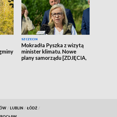
SZCZECIN
Mokradła Pyszka z wizytą
 gminy
minister klimatu. Nowe
plany samorządu [ZDJĘCIA,
WIDEO]
KÓW
/
LUBLIN
/
ŁÓDŹ
/
ROCŁAW