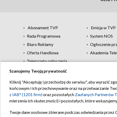
Abonament TVP
Emisja w TVP
Rada Programowa
System NOS
Biuro Reklamy
Ogłoszenie pr
Oferta Handlowa
Akademia Tele
Telegazeta ogłoszenia
Szanujemy Twoją prywatność
Regulamin TVP
Kliknij "Akceptuję i przechodzę do serwisu", aby wyrazić zg
końcowym i ich przechowywanie oraz na przetwarzanie Twoich
z IAB* (1201 firm)
oraz pozostałych
Zaufanych Partnerów T
mierzenia ich skuteczności) i pozostałych, które wskazujemy
Twoje dane osobowe zbierane podczas odwiedzania przez 