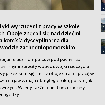
tyki wyrzuceni z pracy w szkole
. Oboje znęcali się nad dziećmi.
a komisja dyscyplinarna dla
ojewodzie zachodniopomorskim.
wbijanie uczniom palców pod pachy i za
dzy innymi zarzuty wobec dwójki nauczycieli
y przez komisję. Teraz oboje stracili pracę w
zła na jaw w maju ubiegłego roku, po tym jak
awczyni. Wtedy także inne dzieci zaczęły
edagodzy.