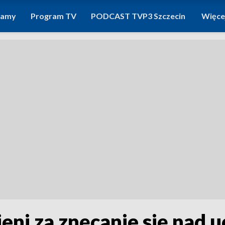
ramy
Program TV
PODCAST TVP3 Szczecin
Więce
eni za znęcanie się nad 