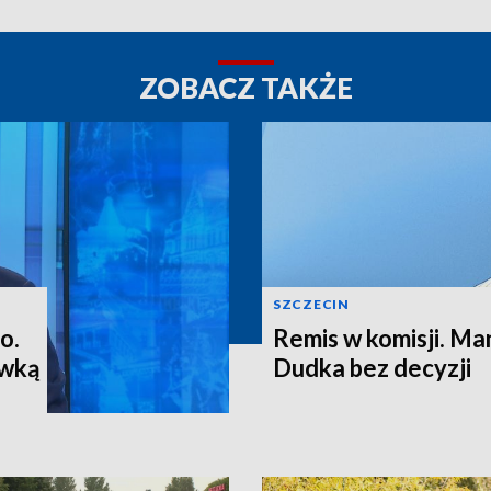
ZOBACZ TAKŻE
SZCZECIN
o.
Remis w komisji. M
ewką
Dudka bez decyzji