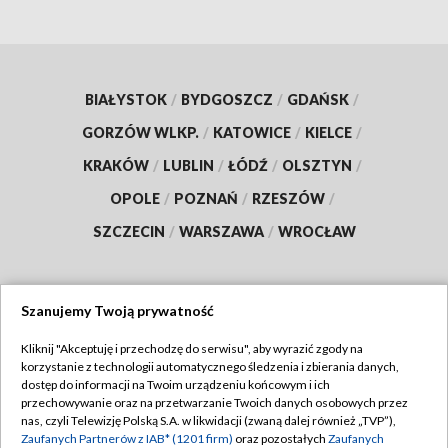
BIAŁYSTOK
/
BYDGOSZCZ
/
GDAŃSK
/
GORZÓW WLKP.
/
KATOWICE
/
KIELCE
/
KRAKÓW
/
LUBLIN
/
ŁÓDŹ
/
OLSZTYN
/
OPOLE
/
POZNAŃ
/
RZESZÓW
/
SZCZECIN
/
WARSZAWA
/
WROCŁAW
Szanujemy Twoją prywatność
Dołącz do nas:
Kliknij "Akceptuję i przechodzę do serwisu", aby wyrazić zgody na
korzystanie z technologii automatycznego śledzenia i zbierania danych,
TVP
dostęp do informacji na Twoim urządzeniu końcowym i ich
Abonament TVP
przechowywanie oraz na przetwarzanie Twoich danych osobowych przez
Regulamin TVP
nas, czyli Telewizję Polską S.A. w likwidacji (zwaną dalej również „TVP”),
Emisja w TVP
Polityka prywatności
Zaufanych Partnerów z IAB* (1201 firm)
oraz pozostałych
Zaufanych