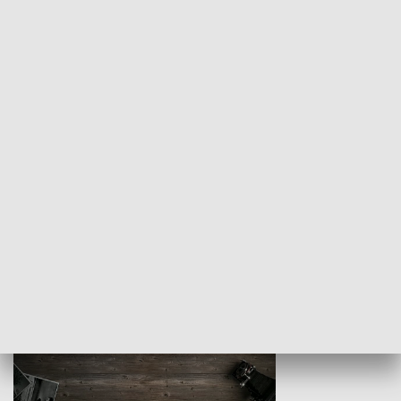
Z indeksem w ręku
Droga po suk
HISTORIA