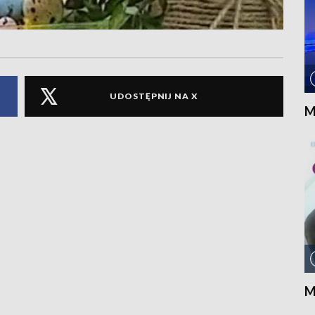
UDOSTĘPNIJ NA X
M
M