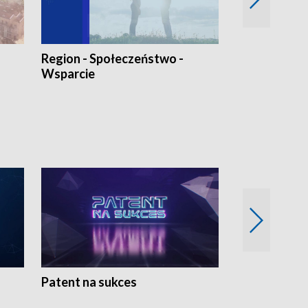
Region - Społeczeństwo -
Bez Barier
Wsparcie
Patent na sukces
Rolnictwo w 