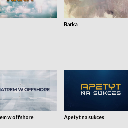
Barka
rem w offshore
Apetyt na sukces