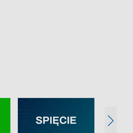
e-mail: kronika@tvp.pl.
e-mail: kronika@t