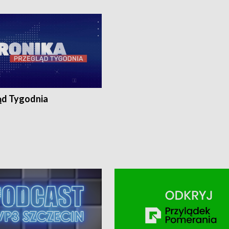
ronika@tvp.pl.
e-mail: kronika@tvp.pl.
ąd Tygodnia