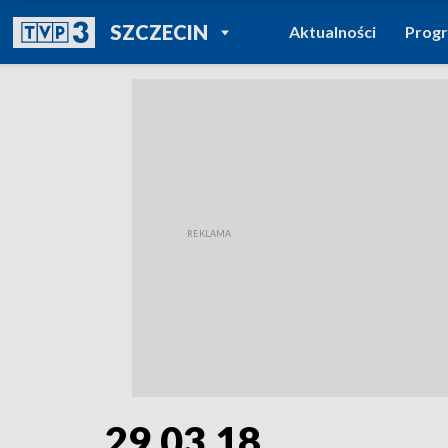
POWRÓT DO
SZCZECIN
Aktualności
Prog
TVP REGIONY
29.03.18