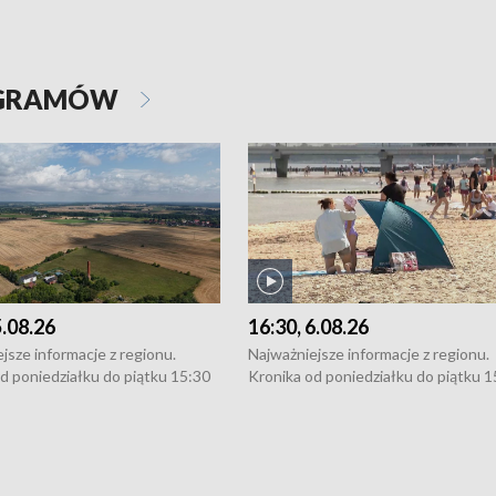
OGRAMÓW
5.08.26
16:30, 6.08.26
jsze informacje z regionu.
Najważniejsze informacje z regionu.
d poniedziałku do piątku 15:30
Kronika od poniedziałku do piątku 1
16:30 (+ rozmowa), 18:30, 21:30.
(flesz), 16:30 (+ rozmowa), 18:30, 21
y i święta 15:30 i 16:30
W weekendy i święta 15:30 i 16:30
8:30 i 21:30. Dziennikarze czekają
(flesz), 18:30 i 21:30. Dziennikarze c
a zgłoszenia: Szczecin - tel. 91-
na Państwa zgłoszenia: Szczecin - te
0, Koszalin - tel. 94-34-50-054,
4 8-10-400, Koszalin - tel. 94-34-50