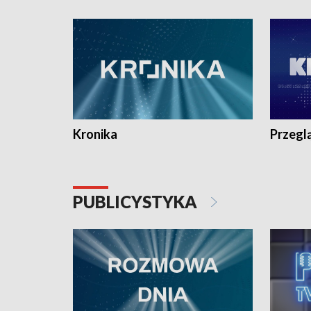
e-mail: kronika@tvp.pl.
e-mail: k
Kronika
Przegl
PUBLICYSTYKA