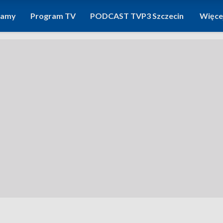
ramy
Program TV
PODCAST TVP3 Szczecin
Więce