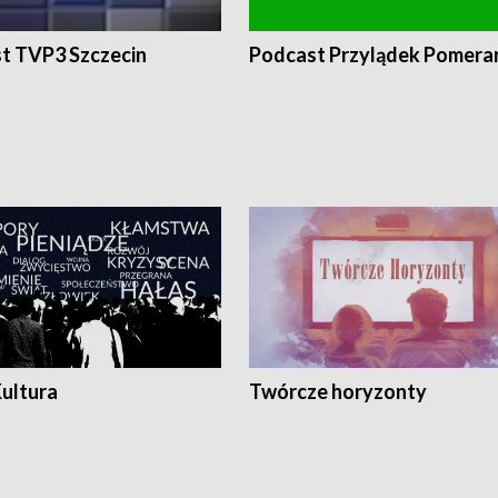
t TVP3 Szczecin
Podcast Przylądek Pomera
Kultura
Twórcze horyzonty