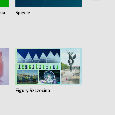
nia
Spięcie
Niedziałkow
Figury Szczecina