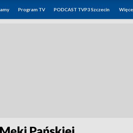
ramy
Program TV
PODCAST TVP3 Szczecin
Więce
 Męki Pańskiej