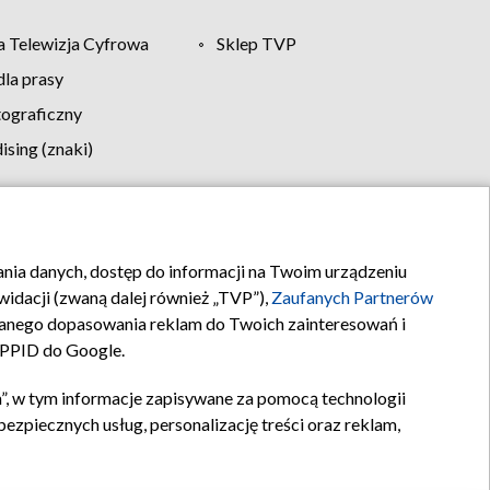
 Telewizja Cyfrowa
Sklep TVP
la prasy
tograficzny
sing (znaki)
klamy
Kontakt
rania danych, dostęp do informacji na Twoim urządzeniu
idacji (zwaną dalej również „TVP”),
Zaufanych Partnerów
anego dopasowania reklam do Twoich zainteresowań i
a PPID do Google.
”, w tym informacje zapisywane za pomocą technologii
zpiecznych usług, personalizację treści oraz reklam,