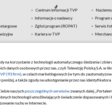
Centrum informacji TVP
Naziemna
Informacje o nadawcy
Program d
zetargowe
Zgłoś program (ROPAT)
Serwis fo
wizyjna
Kariera w TVP
Merchandi
Polityka prywatności
Moje zgody
Pomoc
Biuro re
ody na korzystanie z technologii automatycznego śledzenia i zbie
 danych osobowych przez nas, czyli Telewizję Polską S.A. w likw
VP (93 firm)
, w celach marketingowych (w tym do zautomatyzow
 poniżej, a także zgody na udostępnianie przez nas identyfikator
Ciebie naszych
poszczególnych serwisów
zwanych dalej „Portalem
obnych technologii umożliwiających świadczenie dopasowanych i be
zowanie ruchu w Internecie.