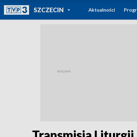
POWRÓT DO
SZCZECIN
Aktualności
Prog
TVP REGIONY
Transmisja Liturgii