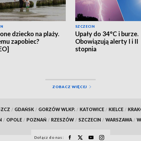
IN
SZCZECIN
one dziecko na plaży.
Upały do 34°C i burze.
emu zapobiec?
Obowiązują alerty I i II
EO]
stopnia
ZOBACZ WIĘCEJ
SZCZ
/
GDAŃSK
/
GORZÓW WLKP.
/
KATOWICE
/
KIELCE
/
KRA
N
/
OPOLE
/
POZNAŃ
/
RZESZÓW
/
SZCZECIN
/
WARSZAWA
/
W
Dołącz do nas: