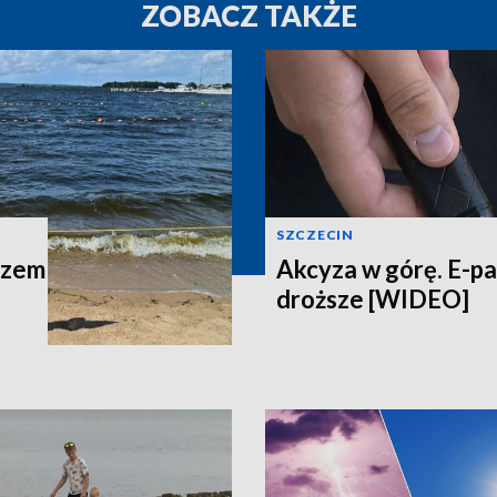
ZOBACZ TAKŻE
SZCZECIN
azem
Akcyza w górę. E-p
droższe [WIDEO]