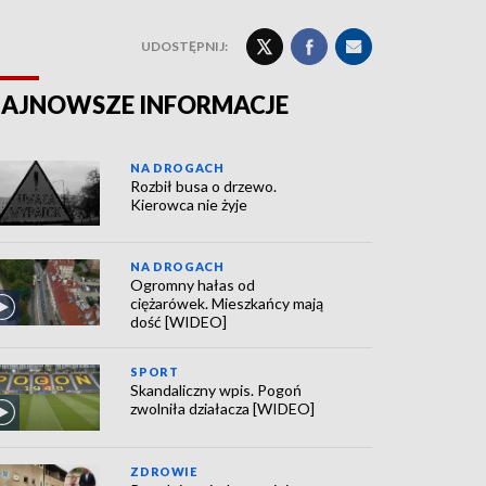
UDOSTĘPNIJ:
AJNOWSZE INFORMACJE
NA DROGACH
Rozbił busa o drzewo.
Kierowca nie żyje
NA DROGACH
Ogromny hałas od
ciężarówek. Mieszkańcy mają
dość [WIDEO]
SPORT
Skandaliczny wpis. Pogoń
zwolniła działacza [WIDEO]
ZDROWIE