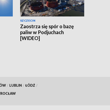
SZCZECIN
Zaostrza się spór o bazę
paliw w Podjuchach
[WIDEO]
KÓW
/
LUBLIN
/
ŁÓDŹ
/
ROCŁAW