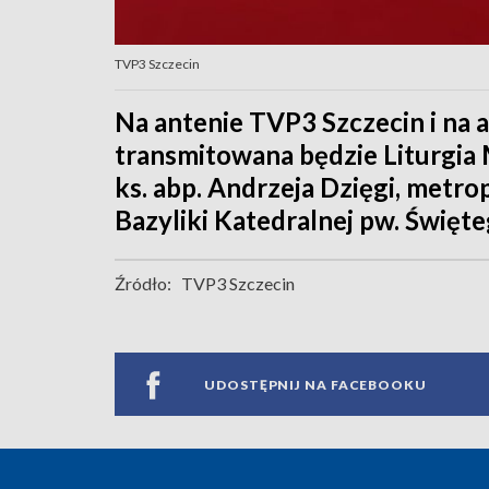
TVP3 Szczecin
Na antenie TVP3 Szczecin i na 
transmitowana będzie Liturgia
ks. abp. Andrzeja Dzięgi, metr
Bazyliki Katedralnej pw. Święt
Źródło:
TVP3 Szczecin
UDOSTĘPNIJ NA FACEBOOKU