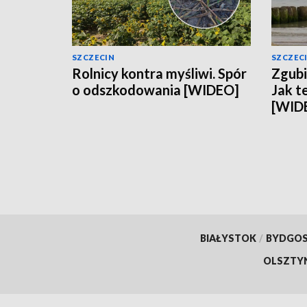
SZCZECIN
SZCZEC
Rolnicy kontra myśliwi. Spór
Zgubi
o odszkodowania [WIDEO]
Jak t
[WID
BIAŁYSTOK
/
BYDGO
OLSZTY