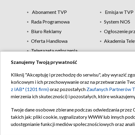
Abonament TVP
Emisja w TVP
Rada Programowa
System NOS
Biuro Reklamy
Ogłoszenie pr
Oferta Handlowa
Akademia Tele
Telegazeta ogłoszenia
Szanujemy Twoją prywatność
Regulamin TVP
Kliknij "Akceptuję i przechodzę do serwisu", aby wyrazić zg
końcowym i ich przechowywanie oraz na przetwarzanie Twoich
z IAB* (1201 firm)
oraz pozostałych
Zaufanych Partnerów T
mierzenia ich skuteczności) i pozostałych, które wskazujemy
Twoje dane osobowe zbierane podczas odwiedzania przez 
takich jak: pliki cookie, sygnalizatory WWW lub innych pod
udostępnianie funkcji mediów społecznościowych oraz anali