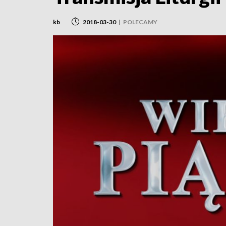
kb
2018-03-30
|
POLECAMY