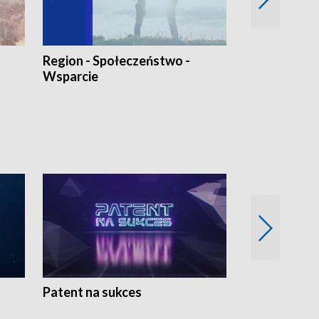
Region - Społeczeństwo -
Bez Barier
Wsparcie
Patent na sukces
Rolnictwo w 