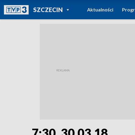
POWRÓT DO
SZCZECIN
Aktualności
Prog
TVP REGIONY
7:30, 30.03.18