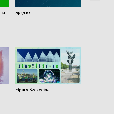
nia
Spięcie
Niedziałkow
Figury Szczecina