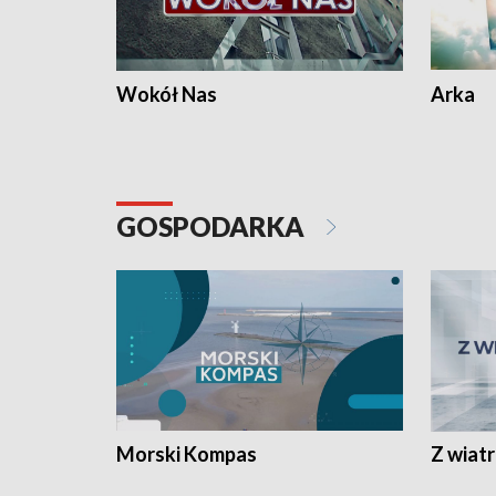
Wokół Nas
Arka
GOSPODARKA
Morski Kompas
Z wiat