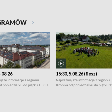
OGRAMÓW
5.08.26
15:30, 5.08.26 (flesz)
jsze informacje z regionu.
Najważniejsze informacje z regionu.
d poniedziałku do piątku 15:30
Kronika od poniedziałku do piątku 1
16:30 (+ rozmowa), 18:30, 21:30.
(flesz), 16:30 (+ rozmowa), 18:30, 21
y i święta 15:30 i 16:30
W weekendy i święta 15:30 i 16:30
8:30 i 21:30. Dziennikarze czekają
(flesz), 18:30 i 21:30. Dziennikarze c
a zgłoszenia: Szczecin - tel. 91-
na Państwa zgłoszenia: Szczecin - te
0, Koszalin - tel. 94-34-50-054,
4 8-10-400, Koszalin - tel. 94-34-50