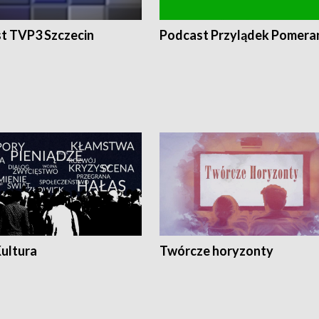
t TVP3 Szczecin
Podcast Przylądek Pomera
Kultura
Twórcze horyzonty