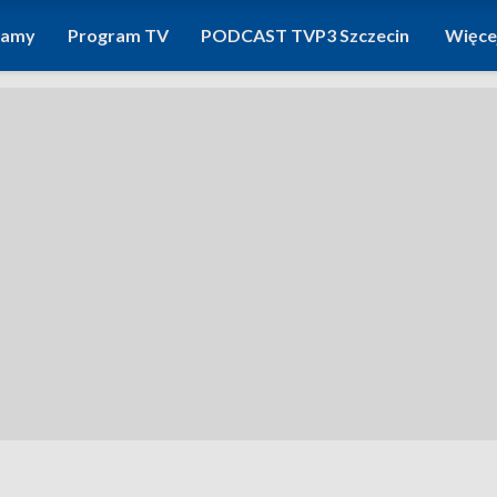
ramy
Program TV
PODCAST TVP3 Szczecin
Więce