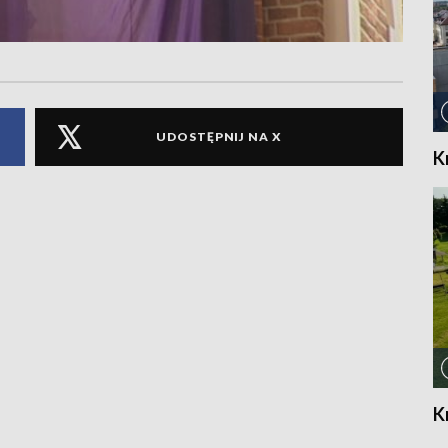
UDOSTĘPNIJ NA X
K
K