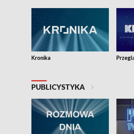
e-mail: kronika@tvp.pl.
e-mail: k
Kronika
Przegl
PUBLICYSTYKA