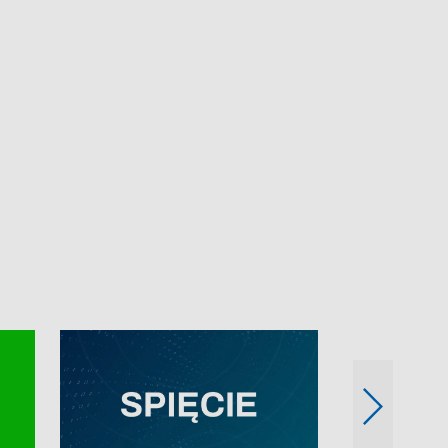
e-mail: kronika@tvp.pl.
e-mail: kronika@t