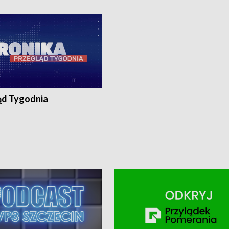
ronika@tvp.pl.
e-mail: kronika@tvp.pl.
ąd Tygodnia