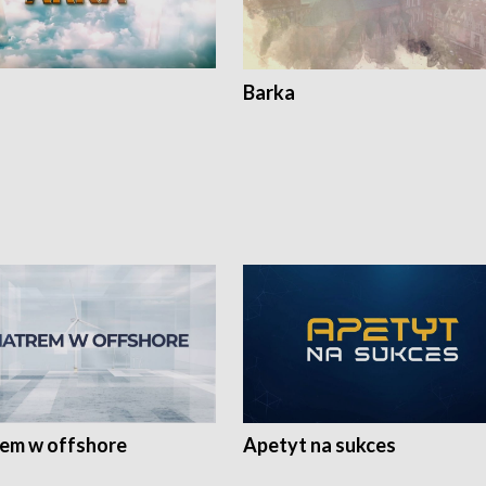
Barka
rem w offshore
Apetyt na sukces