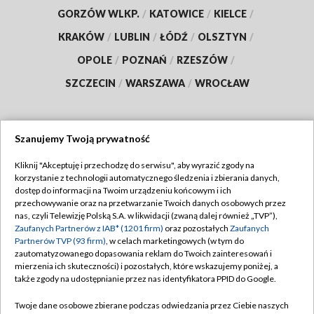
GORZÓW WLKP.
/
KATOWICE
/
KIELCE
/
KRAKÓW
/
LUBLIN
/
ŁÓDŹ
/
OLSZTYN
/
OPOLE
/
POZNAŃ
/
RZESZÓW
/
SZCZECIN
/
WARSZAWA
/
WROCŁAW
Szanujemy Twoją prywatność
Dołącz do nas:
Kliknij "Akceptuję i przechodzę do serwisu", aby wyrazić zgody na
korzystanie z technologii automatycznego śledzenia i zbierania danych,
TVP
dostęp do informacji na Twoim urządzeniu końcowym i ich
Abonament TVP
przechowywanie oraz na przetwarzanie Twoich danych osobowych przez
Regulamin TVP
nas, czyli Telewizję Polską S.A. w likwidacji (zwaną dalej również „TVP”),
Emisja w TVP
Polityka prywatności
Zaufanych Partnerów z IAB* (1201 firm)
oraz pozostałych
Zaufanych
Partnerów TVP (93 firm)
, w celach marketingowych (w tym do
Centrum informacji TVP
Moje zgody
zautomatyzowanego dopasowania reklam do Twoich zainteresowań i
mierzenia ich skuteczności) i pozostałych, które wskazujemy poniżej, a
Naziemna Telewizja Cyfrowa
Pomoc
także zgody na udostępnianie przez nas identyfikatora PPID do Google.
Sklep TVP
Biuro reklamy
Twoje dane osobowe zbierane podczas odwiedzania przez Ciebie naszych