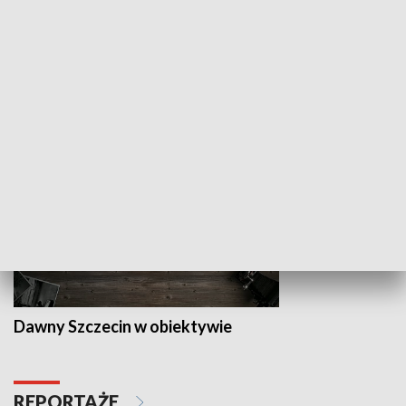
Z indeksem w ręku
Droga po suk
HISTORIA
Dawny Szczecin w obiektywie
REPORTAŻE