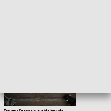
Z indeksem w ręku
Droga po suk
HISTORIA