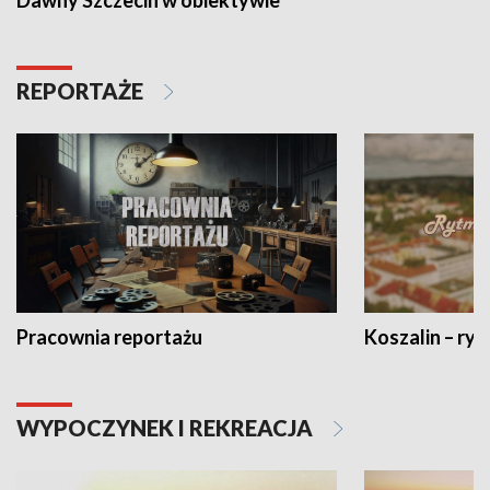
Dawny Szczecin w obiektywie
REPORTAŻE
Pracownia reportażu
Koszalin – ryt
WYPOCZYNEK I REKREACJA