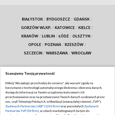
BIAŁYSTOK
/
BYDGOSZCZ
/
GDAŃSK
/
GORZÓW WLKP.
/
KATOWICE
/
KIELCE
/
KRAKÓW
/
LUBLIN
/
ŁÓDŹ
/
OLSZTYN
/
OPOLE
/
POZNAŃ
/
RZESZÓW
/
SZCZECIN
/
WARSZAWA
/
WROCŁAW
Szanujemy Twoją prywatność
Dołącz do nas:
Kliknij "Akceptuję i przechodzę do serwisu", aby wyrazić zgody na
korzystanie z technologii automatycznego śledzenia i zbierania danych,
TVP
dostęp do informacji na Twoim urządzeniu końcowym i ich
Abonament TVP
przechowywanie oraz na przetwarzanie Twoich danych osobowych przez
Regulamin TVP
nas, czyli Telewizję Polską S.A. w likwidacji (zwaną dalej również „TVP”),
Emisja w TVP
Polityka prywatności
Zaufanych Partnerów z IAB* (1201 firm)
oraz pozostałych
Zaufanych
Partnerów TVP (93 firm)
, w celach marketingowych (w tym do
Centrum informacji TVP
Moje zgody