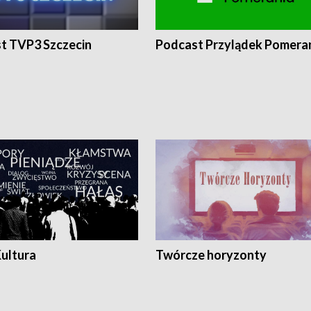
t TVP3 Szczecin
Podcast Przylądek Pomera
Kultura
Twórcze horyzonty