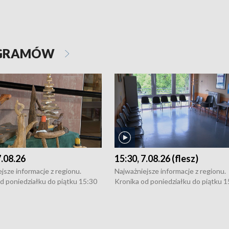
OGRAMÓW
7.08.26
15:30, 7.08.26 (flesz)
jsze informacje z regionu.
Najważniejsze informacje z regionu.
d poniedziałku do piątku 15:30
Kronika od poniedziałku do piątku 1
16:30 (+ rozmowa), 18:30, 21:30.
(flesz), 16:30 (+ rozmowa), 18:30, 21
y i święta 15:30 i 16:30
W weekendy i święta 15:30 i 16:30
8:30 i 21:30. Dziennikarze czekają
(flesz), 18:30 i 21:30. Dziennikarze c
a zgłoszenia: Szczecin - tel. 91-
na Państwa zgłoszenia: Szczecin - te