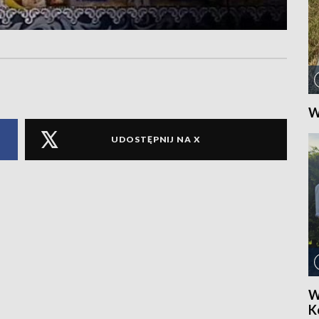
W
UDOSTĘPNIJ NA X
W
Ko