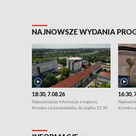
NAJNOWSZE WYDANIA PR
18:30, 7.08.26
16:30, 
Najważniejsze informacje z regionu.
Najważnie
Kronika od poniedziałku do piątku 15:30
Kronika o
(flesz), 16:30 (+ rozmowa), 18:30, 21:30.
(flesz), 
W weekendy i święta 15:30 i 16:30
W weekend
(flesz), 18:30 i 21:30. Dziennikarze czekają
(flesz), 1
na Państwa zgłoszenia: Szczecin - tel. 91-
na Państw