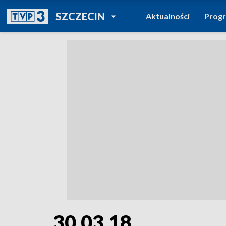
POWRÓT DO
SZCZECIN
Aktualności
Prog
TVP REGIONY
30.03.18