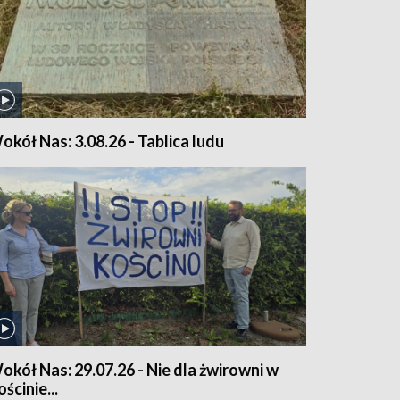
okół Nas: 3.08.26 - Tablica ludu
okół Nas: 29.07.26 - Nie dla żwirowni w
ścinie...