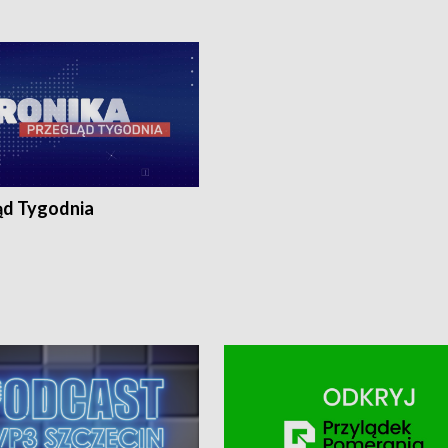
0, Koszalin - tel. 94-34-50-054,
4 8-10-400, Koszalin - tel. 94-34-50
ronika@tvp.pl.
e-mail: kronika@tvp.pl.
ąd Tygodnia