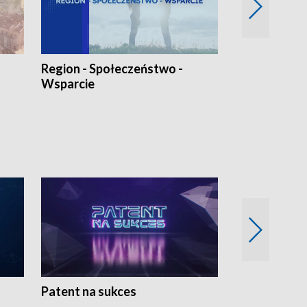
Region - Społeczeństwo -
Bez Barier
Wsparcie
Patent na sukces
Rolnictwo w 