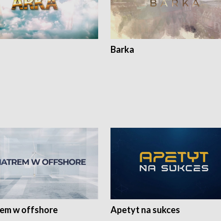
Barka
rem w offshore
Apetyt na sukces