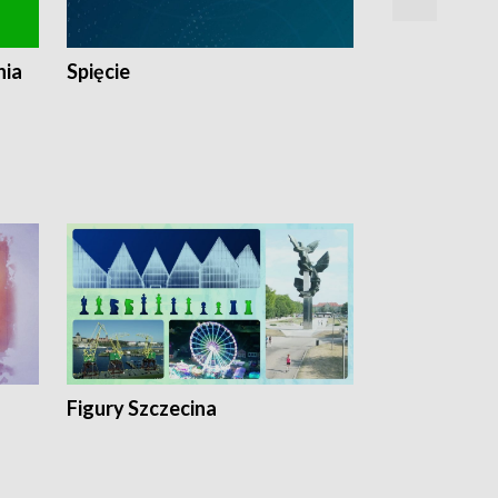
nia
Spięcie
Niedziałkow
Figury Szczecina