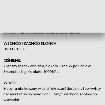
ZATOKA POMORSKA
Ostrzeżenie przed sztormem.
Wiatr wschodni do północno-wschodniego 6 do 7, w
porywach 8 w skali B. Stan Zatoki 3 do 4. Temperatura
powietrza około 1°C. Widzialność dobra do umiarkowanej.
Okresami opady deszczu i deszczu ze śniegiem.
WSCHÓD I ZACHÓD SŁOŃCA
06:38 – 19:35
CIŚNIENIE
Znaczny spadek ciśnienia, o około 10 ha. W południe w
Szczecinie będzie około 1000 hPa.
WIATR
Słaby i umiarkowany, w dzień okresami dość silny i porywisty,
nad morzem w porywach do 55 km/h, wschodni i północno-
wschodni.