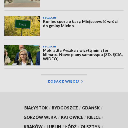
SZCZECIN
Koniec sporu o Łazy. Miejscowość wróci
do gminy Mielno
SZCZECIN
Mokradła Pyszka z wizytą minister
klimatu. Nowe plany samorządu [ZDJĘCIA,
WIDEO]
ZOBACZ WIĘCEJ
BIAŁYSTOK
/
BYDGOSZCZ
/
GDAŃSK
/
GORZÓW WLKP.
/
KATOWICE
/
KIELCE
/
KRAKÓW
/
LUBLIN
/
ŁÓDŹ
/
OLSZTYN
/