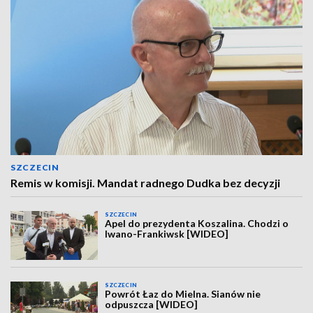
SZCZECIN
Remis w komisji. Mandat radnego Dudka bez decyzji
SZCZECIN
Apel do prezydenta Koszalina. Chodzi o
Iwano-Frankiwsk [WIDEO]
SZCZECIN
Powrót Łaz do Mielna. Sianów nie
odpuszcza [WIDEO]