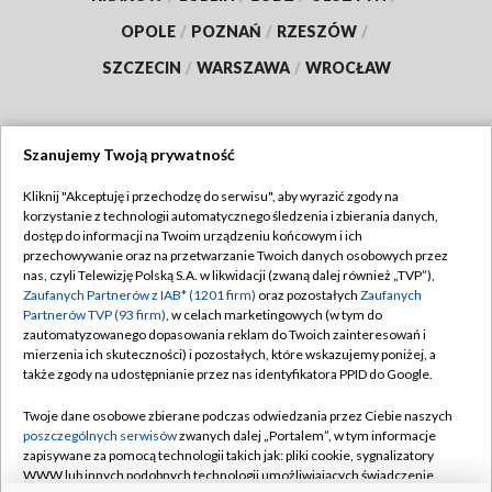
OPOLE
/
POZNAŃ
/
RZESZÓW
/
SZCZECIN
/
WARSZAWA
/
WROCŁAW
Szanujemy Twoją prywatność
Dołącz do nas:
Kliknij "Akceptuję i przechodzę do serwisu", aby wyrazić zgody na
korzystanie z technologii automatycznego śledzenia i zbierania danych,
TVP
dostęp do informacji na Twoim urządzeniu końcowym i ich
Abonament TVP
przechowywanie oraz na przetwarzanie Twoich danych osobowych przez
Regulamin TVP
nas, czyli Telewizję Polską S.A. w likwidacji (zwaną dalej również „TVP”),
Emisja w TVP
Polityka prywatności
Zaufanych Partnerów z IAB* (1201 firm)
oraz pozostałych
Zaufanych
Partnerów TVP (93 firm)
, w celach marketingowych (w tym do
Centrum informacji TVP
Moje zgody
zautomatyzowanego dopasowania reklam do Twoich zainteresowań i
mierzenia ich skuteczności) i pozostałych, które wskazujemy poniżej, a
Naziemna Telewizja Cyfrowa
Pomoc
także zgody na udostępnianie przez nas identyfikatora PPID do Google.
Sklep TVP
Biuro reklamy
Twoje dane osobowe zbierane podczas odwiedzania przez Ciebie naszych
Rada Programowa
Kontakt
poszczególnych serwisów
zwanych dalej „Portalem”, w tym informacje
zapisywane za pomocą technologii takich jak: pliki cookie, sygnalizatory
System NOS
WWW lub innych podobnych technologii umożliwiających świadczenie