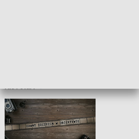
Z indeksem w ręku
Droga po suk
HISTORIA