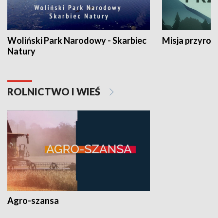
Woliński Park Narodowy - Skarbiec
Misja przyrod
Natury
ROLNICTWO I WIEŚ
Agro-szansa