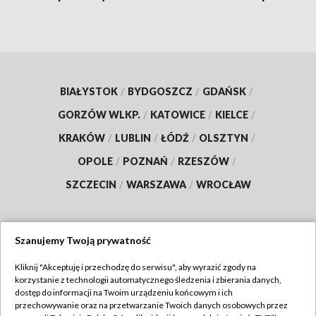
BIAŁYSTOK
/
BYDGOSZCZ
/
GDAŃSK
/
GORZÓW WLKP.
/
KATOWICE
/
KIELCE
/
KRAKÓW
/
LUBLIN
/
ŁÓDŹ
/
OLSZTYN
/
OPOLE
/
POZNAŃ
/
RZESZÓW
/
SZCZECIN
/
WARSZAWA
/
WROCŁAW
Szanujemy Twoją prywatność
Dołącz do nas:
Kliknij "Akceptuję i przechodzę do serwisu", aby wyrazić zgody na
korzystanie z technologii automatycznego śledzenia i zbierania danych,
TVP
dostęp do informacji na Twoim urządzeniu końcowym i ich
Abonament TVP
przechowywanie oraz na przetwarzanie Twoich danych osobowych przez
Regulamin TVP