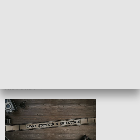
Z indeksem w ręku
Droga po suk
HISTORIA