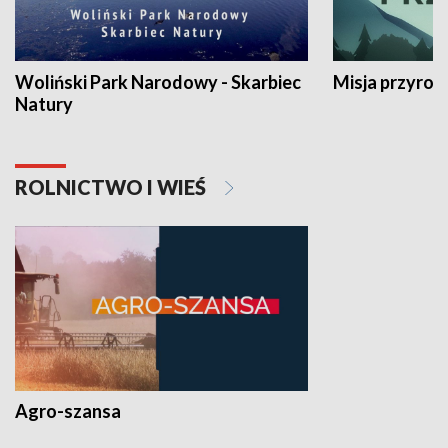
Woliński Park Narodowy - Skarbiec
Misja przyrod
Natury
ROLNICTWO I WIEŚ
Agro-szansa