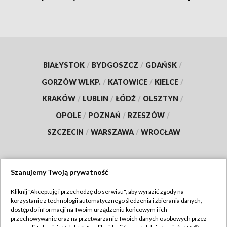
BIAŁYSTOK
/
BYDGOSZCZ
/
GDAŃSK
/
GORZÓW WLKP.
/
KATOWICE
/
KIELCE
/
KRAKÓW
/
LUBLIN
/
ŁÓDŹ
/
OLSZTYN
/
OPOLE
/
POZNAŃ
/
RZESZÓW
/
SZCZECIN
/
WARSZAWA
/
WROCŁAW
Szanujemy Twoją prywatność
Dołącz do nas:
Kliknij "Akceptuję i przechodzę do serwisu", aby wyrazić zgody na
korzystanie z technologii automatycznego śledzenia i zbierania danych,
TVP
dostęp do informacji na Twoim urządzeniu końcowym i ich
Abonament TVP
przechowywanie oraz na przetwarzanie Twoich danych osobowych przez
Regulamin TVP