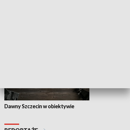
Z indeksem w ręku
Droga po suk
HISTORIA
Dawny Szczecin w obiektywie