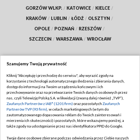
GORZÓW WLKP.
/
KATOWICE
/
KIELCE
/
KRAKÓW
/
LUBLIN
/
ŁÓDŹ
/
OLSZTYN
/
OPOLE
/
POZNAŃ
/
RZESZÓW
/
SZCZECIN
/
WARSZAWA
/
WROCŁAW
Szanujemy Twoją prywatność
Dołącz do nas:
Kliknij "Akceptuję i przechodzę do serwisu", aby wyrazić zgody na
korzystanie z technologii automatycznego śledzenia i zbierania danych,
TVP
dostęp do informacji na Twoim urządzeniu końcowym i ich
Abonament TVP
przechowywanie oraz na przetwarzanie Twoich danych osobowych przez
Regulamin TVP
nas, czyli Telewizję Polską S.A. w likwidacji (zwaną dalej również „TVP”),
Emisja w TVP
Polityka prywatności
Zaufanych Partnerów z IAB* (1201 firm)
oraz pozostałych
Zaufanych
Partnerów TVP (93 firm)
, w celach marketingowych (w tym do
Centrum informacji TVP
Moje zgody
zautomatyzowanego dopasowania reklam do Twoich zainteresowań i
mierzenia ich skuteczności) i pozostałych, które wskazujemy poniżej, a
Naziemna Telewizja Cyfrowa
Pomoc
także zgody na udostępnianie przez nas identyfikatora PPID do Google.
Sklep TVP
Biuro reklamy
Twoje dane osobowe zbierane podczas odwiedzania przez Ciebie naszych