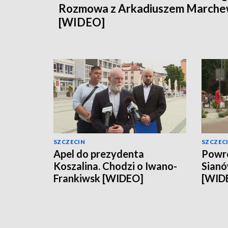
Rozmowa z Arkadiuszem March
[WIDEO]
SZCZECIN
SZCZEC
Apel do prezydenta
Powró
Koszalina. Chodzi o Iwano-
Sianó
Frankiwsk [WIDEO]
[WID