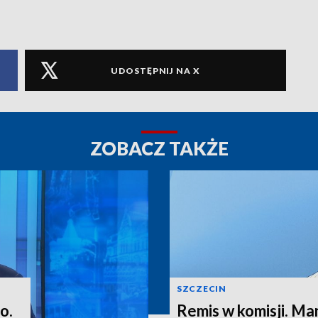
UDOSTĘPNIJ NA X
ZOBACZ TAKŻE
SZCZECIN
o.
Remis w komisji. M