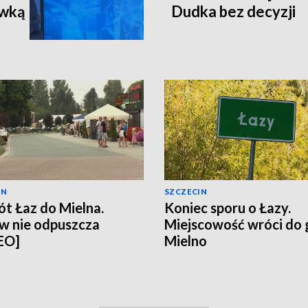
ewką
Dudka bez decyzji
IN
SZCZECIN
t Łaz do Mielna.
Koniec sporu o Łazy.
w nie odpuszcza
Miejscowość wróci do
EO]
Mielno