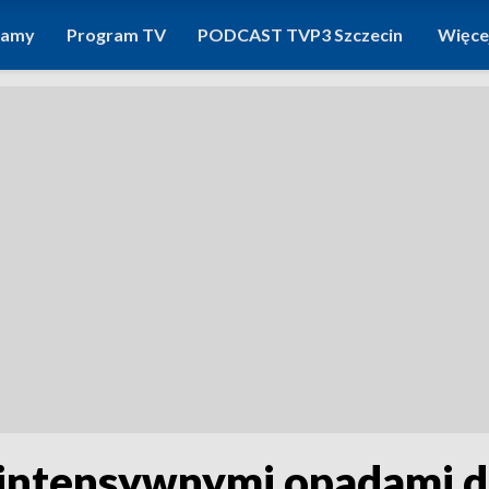
ramy
Program TV
PODCAST TVP3 Szczecin
Więce
 intensywnymi opadami de