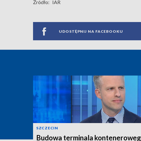
Źródło:
IAR
UDOSTĘPNIJ NA FACEBOOKU
SZCZECIN
Budowa terminala konteneroweg