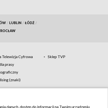
KÓW
/
LUBLIN
/
ŁÓDŹ
/
ROCŁAW
 Telewizja Cyfrowa
Sklep TVP
la prasy
tograficzny
sing (znaki)
klamy
Kontakt
rania danych, dostęp do informacji na Twoim urządzeniu