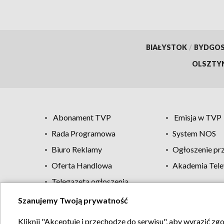
BIAŁYSTOK
/
BYDGO
OLSZTY
Abonament TVP
Emisja w TVP
Rada Programowa
System NOS
Biuro Reklamy
Ogłoszenie pr
Oferta Handlowa
Akademia Tele
Telegazeta ogłoszenia
Szanujemy Twoją prywatność
Regulamin TVP
Kliknij "Akceptuję i przechodzę do serwisu", aby wyrazić zg