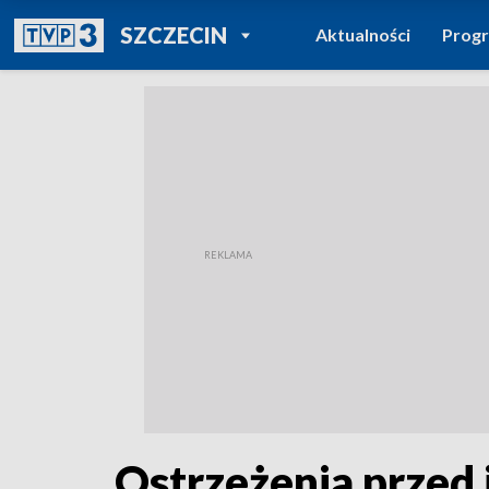
POWRÓT DO
SZCZECIN
Aktualności
Prog
TVP REGIONY
Ostrzeżenia przed