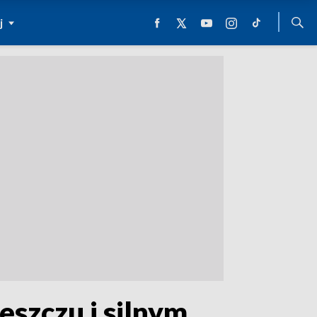
j
szczu i silnym