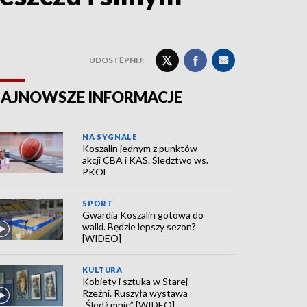
UDOSTĘPNIJ:
AJNOWSZE INFORMACJE
NA SYGNALE
Koszalin jednym z punktów
akcji CBA i KAS. Śledztwo ws.
PKOl
SPORT
Gwardia Koszalin gotowa do
walki. Będzie lepszy sezon?
[WIDEO]
KULTURA
Kobiety i sztuka w Starej
Rzeźni. Ruszyła wystawa
„Śledź mnie” [WIDEO]