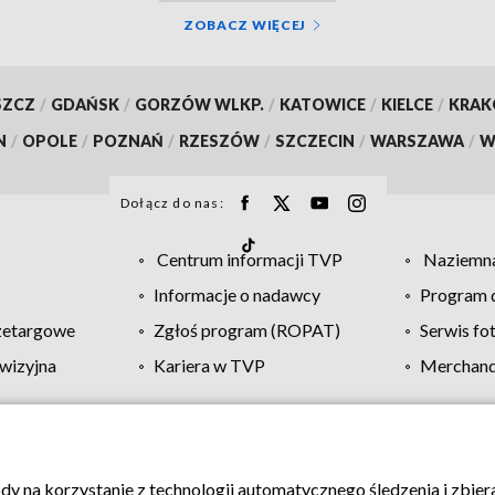
ZOBACZ WIĘCEJ
SZCZ
/
GDAŃSK
/
GORZÓW WLKP.
/
KATOWICE
/
KIELCE
/
KRA
N
/
OPOLE
/
POZNAŃ
/
RZESZÓW
/
SZCZECIN
/
WARSZAWA
/
W
Dołącz do nas:
Centrum informacji TVP
Naziemna
Informacje o nadawcy
Program d
zetargowe
Zgłoś program (ROPAT)
Serwis fo
wizyjna
Kariera w TVP
Merchandi
Polityka prywatności
Moje zgody
Pomoc
Biuro re
ody na korzystanie z technologii automatycznego śledzenia i zbie