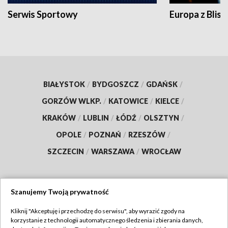
Serwis Sportowy
Europa z Blisk
BIAŁYSTOK
/
BYDGOSZCZ
/
GDAŃSK
/
GORZÓW WLKP.
/
KATOWICE
/
KIELCE
/
KRAKÓW
/
LUBLIN
/
ŁÓDŹ
/
OLSZTYN
/
OPOLE
/
POZNAŃ
/
RZESZÓW
/
SZCZECIN
/
WARSZAWA
/
WROCŁAW
Szanujemy Twoją prywatność
Dołącz do nas:
Kliknij "Akceptuję i przechodzę do serwisu", aby wyrazić zgody na
korzystanie z technologii automatycznego śledzenia i zbierania danych,
TVP