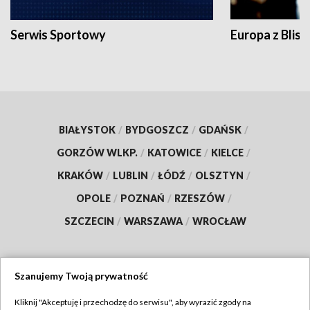
Serwis Sportowy
Europa z Blisk
BIAŁYSTOK
/
BYDGOSZCZ
/
GDAŃSK
/
GORZÓW WLKP.
/
KATOWICE
/
KIELCE
/
KRAKÓW
/
LUBLIN
/
ŁÓDŹ
/
OLSZTYN
/
OPOLE
/
POZNAŃ
/
RZESZÓW
/
SZCZECIN
/
WARSZAWA
/
WROCŁAW
Szanujemy Twoją prywatność
Dołącz do nas:
Kliknij "Akceptuję i przechodzę do serwisu", aby wyrazić zgody na