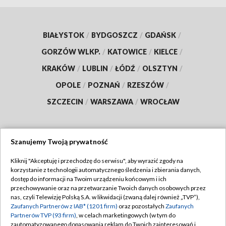
BIAŁYSTOK
/
BYDGOSZCZ
/
GDAŃSK
/
GORZÓW WLKP.
/
KATOWICE
/
KIELCE
/
KRAKÓW
/
LUBLIN
/
ŁÓDŹ
/
OLSZTYN
/
OPOLE
/
POZNAŃ
/
RZESZÓW
/
SZCZECIN
/
WARSZAWA
/
WROCŁAW
Szanujemy Twoją prywatność
Dołącz do nas:
Kliknij "Akceptuję i przechodzę do serwisu", aby wyrazić zgody na
korzystanie z technologii automatycznego śledzenia i zbierania danych,
TVP
dostęp do informacji na Twoim urządzeniu końcowym i ich
Abonament TVP
przechowywanie oraz na przetwarzanie Twoich danych osobowych przez
Regulamin TVP
nas, czyli Telewizję Polską S.A. w likwidacji (zwaną dalej również „TVP”),
Emisja w TVP
Polityka prywatności
Zaufanych Partnerów z IAB* (1201 firm)
oraz pozostałych
Zaufanych
Partnerów TVP (93 firm)
, w celach marketingowych (w tym do
Centrum informacji TVP
Moje zgody
zautomatyzowanego dopasowania reklam do Twoich zainteresowań i