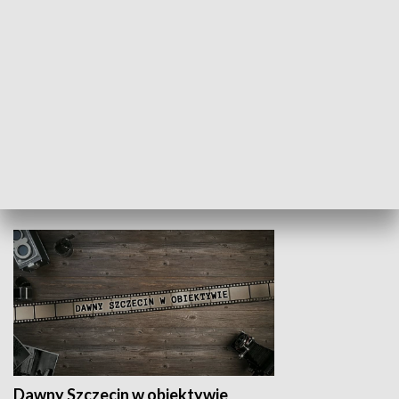
Z indeksem w ręku
Droga po suk
HISTORIA
Dawny Szczecin w obiektywie