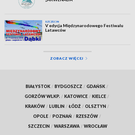
SZCZECIN
V edycja Międzynarodowego Festiwalu
Latawców
ZOBACZ WIĘCEJ
BIAŁYSTOK
/
BYDGOSZCZ
/
GDAŃSK
/
GORZÓW WLKP.
/
KATOWICE
/
KIELCE
/
KRAKÓW
/
LUBLIN
/
ŁÓDŹ
/
OLSZTYN
/
OPOLE
/
POZNAŃ
/
RZESZÓW
/
SZCZECIN
/
WARSZAWA
/
WROCŁAW