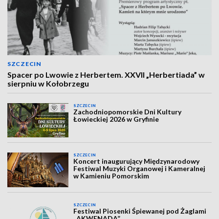
SZCZECIN
Spacer po Lwowie z Herbertem. XXVII „Herbertiada” w
sierpniu w Kołobrzegu
SZCZECIN
Zachodniopomorskie Dni Kultury
Łowieckiej 2026 w Gryfinie
SZCZECIN
Koncert inaugurujący Międzynarodowy
Festiwal Muzyki Organowej i Kameralnej
w Kamieniu Pomorskim
SZCZECIN
Festiwal Piosenki Śpiewanej pod Żaglami
„AKWENADA”