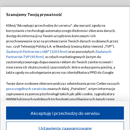
Szanujemy Twoją prywatność
Dołącz do nas:
Kliknij "Akceptuję i przechodzę do serwisu", aby wyrazić zgody na
korzystanie z technologii automatycznego śledzenia i zbierania danych,
TVP
dostęp do informacji na Twoim urządzeniu końcowym i ich
Abonament TVP
przechowywanie oraz na przetwarzanie Twoich danych osobowych przez
Regulamin TVP
nas, czyli Telewizję Polską S.A. w likwidacji (zwaną dalej również „TVP”),
Emisja w TVP
Polityka prywatności
Zaufanych Partnerów z IAB* (1201 firm)
oraz pozostałych
Zaufanych
Partnerów TVP (93 firm)
, w celach marketingowych (w tym do
Centrum informacji TVP
Moje zgody
zautomatyzowanego dopasowania reklam do Twoich zainteresowań i
mierzenia ich skuteczności) i pozostałych, które wskazujemy poniżej, a
Naziemna Telewizja Cyfrowa
Pomoc
także zgody na udostępnianie przez nas identyfikatora PPID do Google.
Sklep TVP
Biuro reklamy
Twoje dane osobowe zbierane podczas odwiedzania przez Ciebie naszych
Rada Programowa
Kontakt
poszczególnych serwisów
zwanych dalej „Portalem”, w tym informacje
zapisywane za pomocą technologii takich jak: pliki cookie, sygnalizatory
System NOS
WWW lub innych podobnych technologii umożliwiających świadczenie
dopasowanych i bezpiecznych usług, personalizację treści oraz reklam,
Informacje o nadawcy
Kanały
udostępnianie funkcji mediów społecznościowych oraz analizowanie
Akceptuję i przechodzę do serwisu
ruchu w Internecie.
Program dla prasy
©2026 Telewizja Polska S.A. w likwidacji
Biuro Reklamy
Twoje dane osobowe zbierane podczas odwiedzania przez Ciebie
Ustawienia zaawansowane