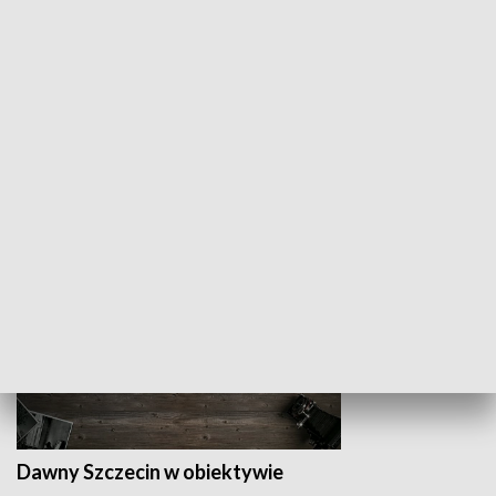
Z indeksem w ręku
Droga po suk
HISTORIA
Dawny Szczecin w obiektywie