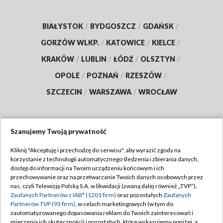
BIAŁYSTOK
/
BYDGOSZCZ
/
GDAŃSK
/
GORZÓW WLKP.
/
KATOWICE
/
KIELCE
/
KRAKÓW
/
LUBLIN
/
ŁÓDŹ
/
OLSZTYN
/
OPOLE
/
POZNAŃ
/
RZESZÓW
/
SZCZECIN
/
WARSZAWA
/
WROCŁAW
Szanujemy Twoją prywatność
Dołącz do nas:
Kliknij "Akceptuję i przechodzę do serwisu", aby wyrazić zgody na
korzystanie z technologii automatycznego śledzenia i zbierania danych,
TVP
dostęp do informacji na Twoim urządzeniu końcowym i ich
Abonament TVP
przechowywanie oraz na przetwarzanie Twoich danych osobowych przez
Regulamin TVP
nas, czyli Telewizję Polską S.A. w likwidacji (zwaną dalej również „TVP”),
Emisja w TVP
Polityka prywatności
Zaufanych Partnerów z IAB* (1201 firm)
oraz pozostałych
Zaufanych
Partnerów TVP (93 firm)
, w celach marketingowych (w tym do
Centrum informacji TVP
Moje zgody
zautomatyzowanego dopasowania reklam do Twoich zainteresowań i
mierzenia ich skuteczności) i pozostałych, które wskazujemy poniżej, a