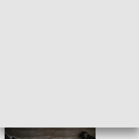
Z indeksem w ręku
Droga po suk
HISTORIA