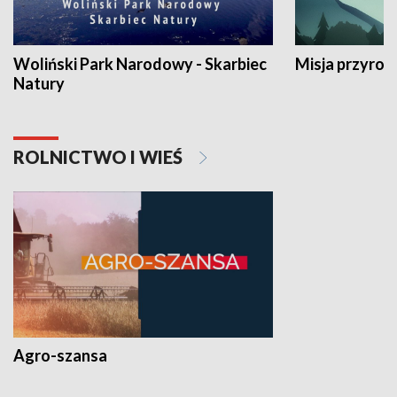
Woliński Park Narodowy - Skarbiec
Misja przyrod
Natury
ROLNICTWO I WIEŚ
Agro-szansa