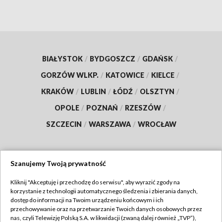
BIAŁYSTOK
/
BYDGOSZCZ
/
GDAŃSK
/
GORZÓW WLKP.
/
KATOWICE
/
KIELCE
/
KRAKÓW
/
LUBLIN
/
ŁÓDŹ
/
OLSZTYN
/
OPOLE
/
POZNAŃ
/
RZESZÓW
/
SZCZECIN
/
WARSZAWA
/
WROCŁAW
Szanujemy Twoją prywatność
Dołącz do nas:
Kliknij "Akceptuję i przechodzę do serwisu", aby wyrazić zgody na
korzystanie z technologii automatycznego śledzenia i zbierania danych,
TVP
dostęp do informacji na Twoim urządzeniu końcowym i ich
Abonament TVP
przechowywanie oraz na przetwarzanie Twoich danych osobowych przez
Regulamin TVP
nas, czyli Telewizję Polską S.A. w likwidacji (zwaną dalej również „TVP”),