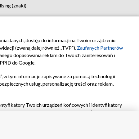
sing (znaki)
klamy
Kontakt
rania danych, dostęp do informacji na Twoim urządzeniu
idacji (zwaną dalej również „TVP”),
Zaufanych Partnerów
anego dopasowania reklam do Twoich zainteresowań i
a PPID do Google.
”, w tym informacje zapisywane za pomocą technologii
zpiecznych usług, personalizację treści oraz reklam,
identyfikatory Twoich urządzeń końcowych i identyfikatory
P,
Zaufanych Partnerów z IAB
oraz pozostałych
Zaufanych
 wyboru podstawowych reklam, wyboru spersonalizowanych
ch treści, pomiaru wydajności reklam, pomiaru wydajności
nia bezpieczeństwa, zapobiegania oszustwom i usuwania