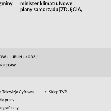
 gminy
minister klimatu. Nowe
plany samorządu [ZDJĘCIA,
WIDEO]
KÓW
/
LUBLIN
/
ŁÓDŹ
/
ROCŁAW
 Telewizja Cyfrowa
Sklep TVP
la prasy
tograficzny