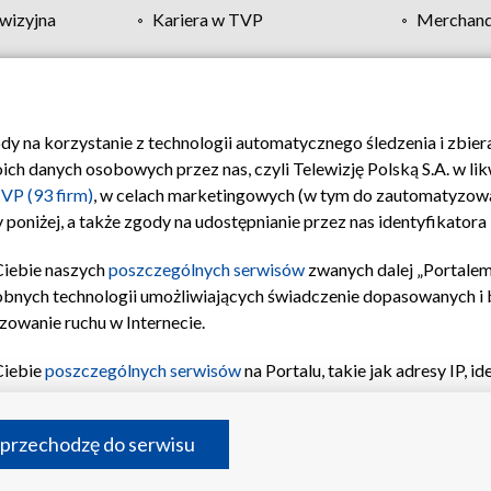
wizyjna
Kariera w TVP
Merchandi
Polityka prywatności
Moje zgody
Pomoc
Biuro re
ody na korzystanie z technologii automatycznego śledzenia i zbie
 danych osobowych przez nas, czyli Telewizję Polską S.A. w likw
VP (93 firm)
, w celach marketingowych (w tym do zautomatyzow
 poniżej, a także zgody na udostępnianie przez nas identyfikator
Ciebie naszych
poszczególnych serwisów
zwanych dalej „Portalem
obnych technologii umożliwiających świadczenie dopasowanych i be
zowanie ruchu w Internecie.
Ciebie
poszczególnych serwisów
na Portalu, takie jak adresy IP, 
sach Portalu czy historia odwiedzin będą przetwarzane przez TV
ji: przechowywania informacji na urządzeniu lub dostęp do nich,
©2026 Telewizja Polska S.A. w likwidacji
 przechodzę do serwisu
enia profilu spersonalizowanych treści, wyboru spersonalizowany
inii odbiorców, opracowywania i ulepszania produktów, zapewnie