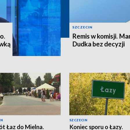
SZCZECIN
o.
Remis w komisji. M
ewką
Dudka bez decyzji
IN
SZCZECIN
t Łaz do Mielna.
Koniec sporu o Łazy.