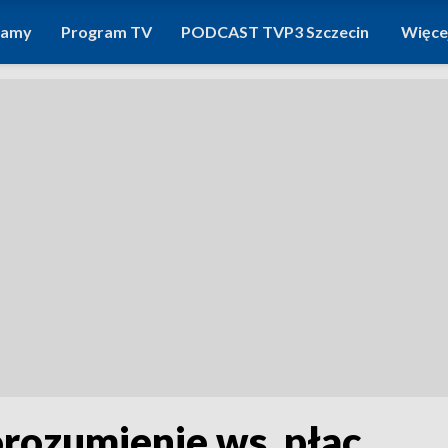
ramy
Program TV
PODCAST TVP3 Szczecin
Więce
orozumienie ws. płac