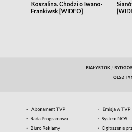
Koszalina. Chodzi o Iwano-
Sianó
Frankiwsk [WIDEO]
[WID
BIAŁYSTOK
/
BYDGO
OLSZTY
Abonament TVP
Emisja w TVP
Rada Programowa
System NOS
Biuro Reklamy
Ogłoszenie pr