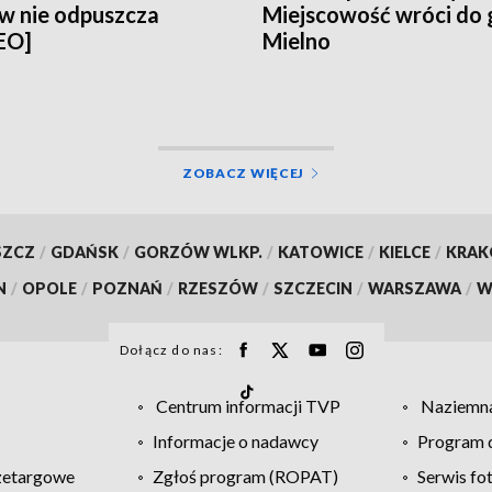
w nie odpuszcza
Miejscowość wróci do
EO]
Mielno
ZOBACZ WIĘCEJ
SZCZ
/
GDAŃSK
/
GORZÓW WLKP.
/
KATOWICE
/
KIELCE
/
KRA
N
/
OPOLE
/
POZNAŃ
/
RZESZÓW
/
SZCZECIN
/
WARSZAWA
/
W
Dołącz do nas:
Centrum informacji TVP
Naziemna
Informacje o nadawcy
Program d
zetargowe
Zgłoś program (ROPAT)
Serwis fo