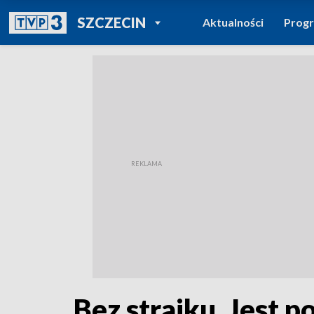
POWRÓT DO
SZCZECIN
Aktualności
Prog
TVP REGIONY
Bez strajku. Jest p