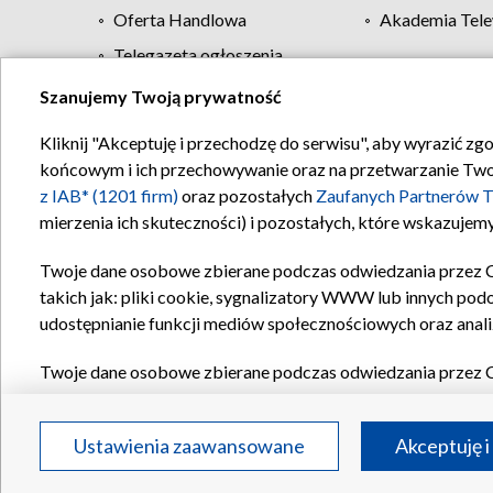
Oferta Handlowa
Akademia Tele
Telegazeta ogłoszenia
Szanujemy Twoją prywatność
Regulamin TVP
Kliknij "Akceptuję i przechodzę do serwisu", aby wyrazić zg
końcowym i ich przechowywanie oraz na przetwarzanie Twoich
z IAB* (1201 firm)
oraz pozostałych
Zaufanych Partnerów T
mierzenia ich skuteczności) i pozostałych, które wskazujemy
Twoje dane osobowe zbierane podczas odwiedzania przez 
takich jak: pliki cookie, sygnalizatory WWW lub innych pod
udostępnianie funkcji mediów społecznościowych oraz anali
Twoje dane osobowe zbierane podczas odwiedzania przez 
plików cookie, informacje o Twoich wyszukiwaniach w serwi
Partnerów TVP
dla realizacji następujących celów i funkc
Ustawienia zaawansowane
Akceptuję i
reklam, tworzenia profilu spersonalizowanych reklam, tworz
treści, stosowania badań rynkowych w celu generowania op