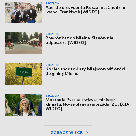
SZCZECIN
Apel do prezydenta Koszalina. Chodzi o
Iwano-Frankiwsk [WIDEO]
SZCZECIN
Powrót Łaz do Mielna. Sianów nie
odpuszcza [WIDEO]
SZCZECIN
Koniec sporu o Łazy. Miejscowość wróci
do gminy Mielno
SZCZECIN
Mokradła Pyszka z wizytą minister
klimatu. Nowe plany samorządu [ZDJĘCIA,
WIDEO]
ZOBACZ WIĘCEJ