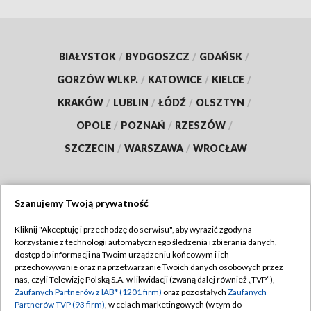
BIAŁYSTOK
/
BYDGOSZCZ
/
GDAŃSK
/
GORZÓW WLKP.
/
KATOWICE
/
KIELCE
/
KRAKÓW
/
LUBLIN
/
ŁÓDŹ
/
OLSZTYN
/
OPOLE
/
POZNAŃ
/
RZESZÓW
/
SZCZECIN
/
WARSZAWA
/
WROCŁAW
Szanujemy Twoją prywatność
Dołącz do nas:
Kliknij "Akceptuję i przechodzę do serwisu", aby wyrazić zgody na
korzystanie z technologii automatycznego śledzenia i zbierania danych,
TVP
dostęp do informacji na Twoim urządzeniu końcowym i ich
Abonament TVP
przechowywanie oraz na przetwarzanie Twoich danych osobowych przez
Regulamin TVP
nas, czyli Telewizję Polską S.A. w likwidacji (zwaną dalej również „TVP”),
Emisja w TVP
Polityka prywatności
Zaufanych Partnerów z IAB* (1201 firm)
oraz pozostałych
Zaufanych
Partnerów TVP (93 firm)
, w celach marketingowych (w tym do