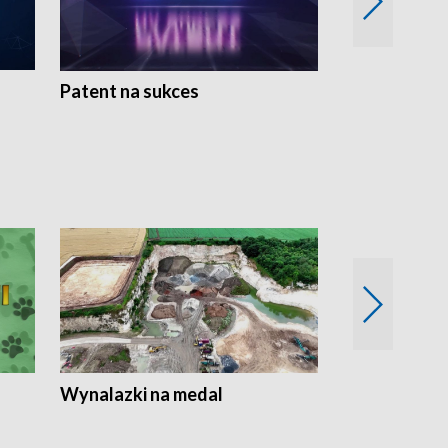
Patent na sukces
Rolnictwo w 
Wynalazki na medal
Era Seniora