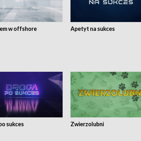
rem w offshore
Apetyt na sukces
po sukces
Zwierzolubni