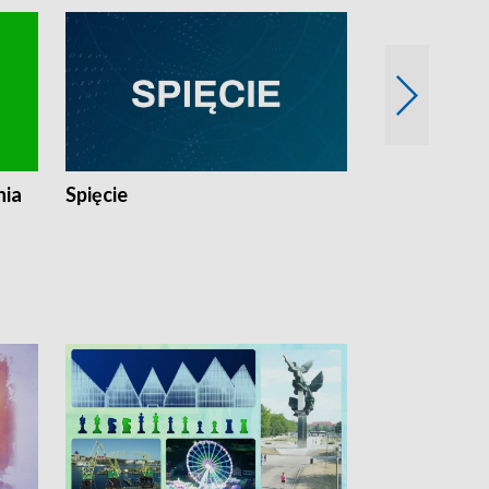
nia
Spięcie
Niedziałkow