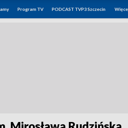
ramy
Program TV
PODCAST TVP3 Szczecin
Więce
. Mirosławą Rudzińską