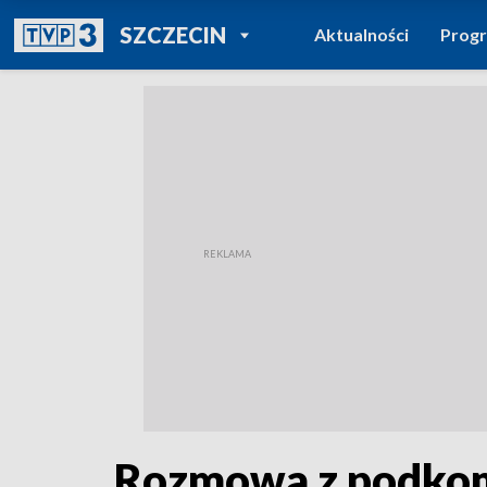
POWRÓT DO
SZCZECIN
Aktualności
Prog
TVP REGIONY
Rozmowa z podkom