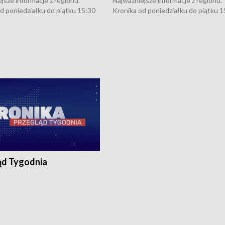
jsze informacje z regionu.
Najważniejsze informacje z regionu.
d poniedziałku do piątku 15:30
Kronika od poniedziałku do piątku 1
16:30 (+ rozmowa), 18:30, 21:30.
(flesz), 16:30 (+ rozmowa), 18:30, 21
y i święta 15:30 i 16:30
W weekendy i święta 15:30 i 16:30
8:30 i 21:30. Dziennikarze czekają
(flesz), 18:30 i 21:30. Dziennikarze c
a zgłoszenia: Szczecin - tel. 91-
na Państwa zgłoszenia: Szczecin - te
0, Koszalin - tel. 94-34-50-054,
4 8-10-400, Koszalin - tel. 94-34-50
ronika@tvp.pl.
e-mail: kronika@tvp.pl.
ąd Tygodnia