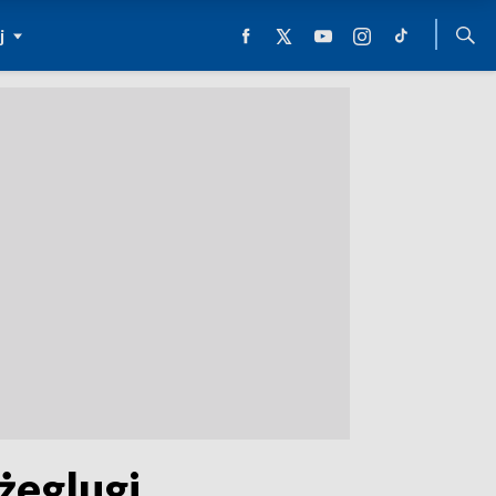
j
żeglugi