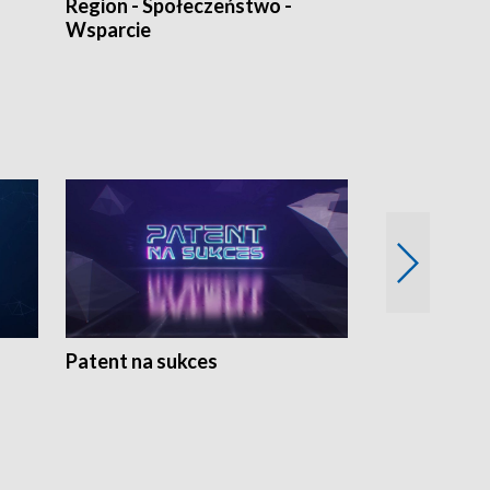
Region - Społeczeństwo -
Bez Barier
Wsparcie
Patent na sukces
Rolnictwo w 