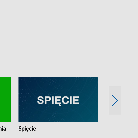
nia
Spięcie
Niedziałkow