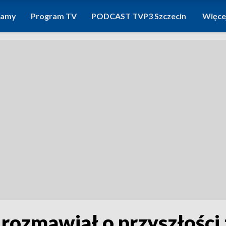
ramy
Program TV
PODCAST TVP3 Szczecin
Więce
rozmawiał o przyszłości 