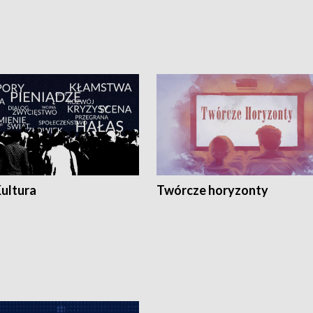
Kultura
Twórcze horyzonty