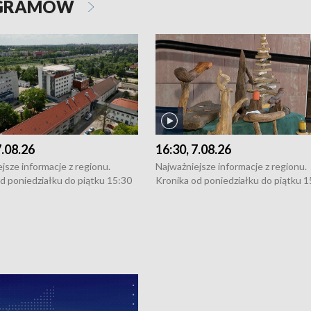
OGRAMÓW
7.08.26
16:30, 7.08.26
jsze informacje z regionu.
Najważniejsze informacje z regionu.
d poniedziałku do piątku 15:30
Kronika od poniedziałku do piątku 1
16:30 (+ rozmowa), 18:30, 21:30.
(flesz), 16:30 (+ rozmowa), 18:30, 21
y i święta 15:30 i 16:30
W weekendy i święta 15:30 i 16:30
8:30 i 21:30. Dziennikarze czekają
(flesz), 18:30 i 21:30. Dziennikarze c
a zgłoszenia: Szczecin - tel. 91-
na Państwa zgłoszenia: Szczecin - te
0, Koszalin - tel. 94-34-50-054,
4 8-10-400, Koszalin - tel. 94-34-50
ronika@tvp.pl.
e-mail: kronika@tvp.pl.