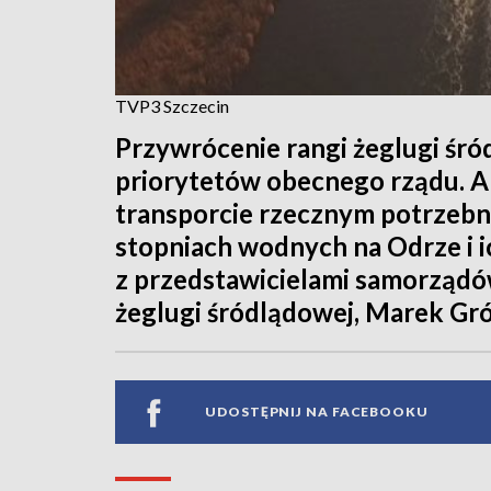
TVP3 Szczecin
Przywrócenie rangi żeglugi śró
priorytetów obecnego rządu. A
transporcie rzecznym potrzebne
stopniach wodnych na Odrze i ic
z przedstawicielami samorządów
żeglugi śródlądowej, Marek Gr
UDOSTĘPNIJ NA FACEBOOKU