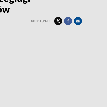
dów
UDOSTĘPNIJ: