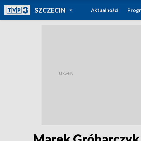
POWRÓT DO
SZCZECIN
Aktualności
Prog
TVP REGIONY
Marek Gróbarczyk 