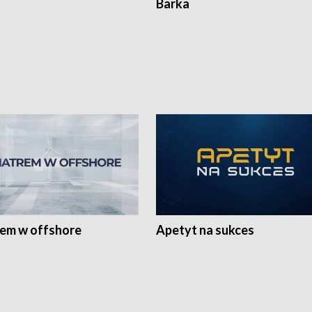
Barka
rem w offshore
Apetyt na sukces