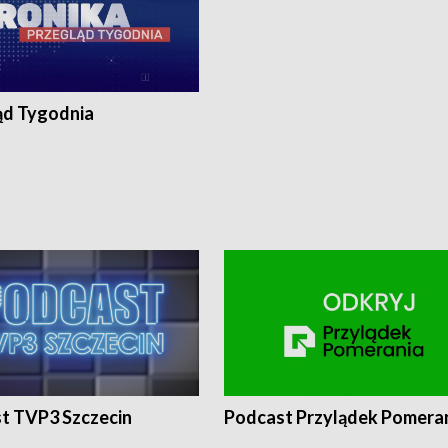
ąd Tygodnia
t TVP3 Szczecin
Podcast Przylądek Pomera