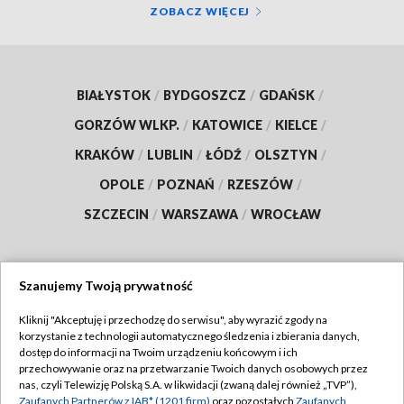
ZOBACZ WIĘCEJ
BIAŁYSTOK
/
BYDGOSZCZ
/
GDAŃSK
/
GORZÓW WLKP.
/
KATOWICE
/
KIELCE
/
KRAKÓW
/
LUBLIN
/
ŁÓDŹ
/
OLSZTYN
/
OPOLE
/
POZNAŃ
/
RZESZÓW
/
SZCZECIN
/
WARSZAWA
/
WROCŁAW
Szanujemy Twoją prywatność
Dołącz do nas:
Kliknij "Akceptuję i przechodzę do serwisu", aby wyrazić zgody na
korzystanie z technologii automatycznego śledzenia i zbierania danych,
TVP
dostęp do informacji na Twoim urządzeniu końcowym i ich
Abonament TVP
przechowywanie oraz na przetwarzanie Twoich danych osobowych przez
Regulamin TVP
nas, czyli Telewizję Polską S.A. w likwidacji (zwaną dalej również „TVP”),
Emisja w TVP
Polityka prywatności
Zaufanych Partnerów z IAB* (1201 firm)
oraz pozostałych
Zaufanych