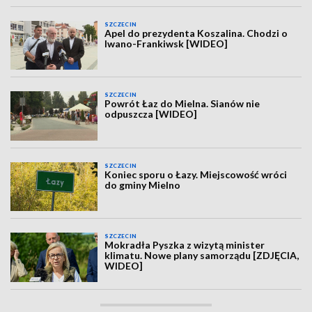
SZCZECIN
Apel do prezydenta Koszalina. Chodzi o
Iwano-Frankiwsk [WIDEO]
SZCZECIN
Powrót Łaz do Mielna. Sianów nie
odpuszcza [WIDEO]
SZCZECIN
Koniec sporu o Łazy. Miejscowość wróci
do gminy Mielno
SZCZECIN
Mokradła Pyszka z wizytą minister
klimatu. Nowe plany samorządu [ZDJĘCIA,
WIDEO]