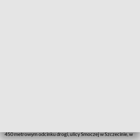
fot. mat. organizatora
Ponad 2500 osobników Bufo bufo zostało
uratowanych w 2017 roku przed tragiczną śmiercią
pod kołami samochodów. Wiosenna akcja
ratunkowa właśnie trwa. Ropucha szara, bo o niej
mowa, jest gatunkiem chronionym i właśnie
odważnie migruje do miejsc rozrodu przez drogę
publiczną. Co roku te płazy przenoszone są także
przez pracowników ZDiTM.
Ropuchy migrują w okolice Stawu Jeziorna, dlatego na ok.
450 metrowym odcinku drogi, ulicy Smoczej w Szczecinie, w