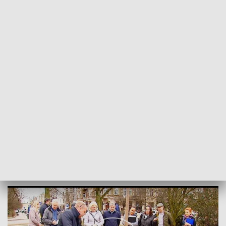
POWRÓT DO
SZCZECIN
TVP REGIONY
500 Nowych Drzew i krzewów
2018-04-05
Przemysław Plecan /as