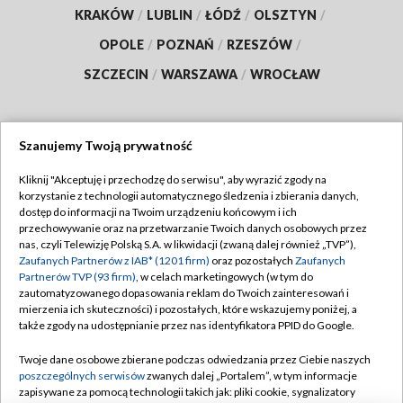
KRAKÓW
/
LUBLIN
/
ŁÓDŹ
/
OLSZTYN
/
OPOLE
/
POZNAŃ
/
RZESZÓW
/
SZCZECIN
/
WARSZAWA
/
WROCŁAW
Szanujemy Twoją prywatność
Dołącz do nas:
Kliknij "Akceptuję i przechodzę do serwisu", aby wyrazić zgody na
korzystanie z technologii automatycznego śledzenia i zbierania danych,
TVP
dostęp do informacji na Twoim urządzeniu końcowym i ich
Abonament TVP
przechowywanie oraz na przetwarzanie Twoich danych osobowych przez
Regulamin TVP
nas, czyli Telewizję Polską S.A. w likwidacji (zwaną dalej również „TVP”),
Emisja w TVP
Polityka prywatności
Zaufanych Partnerów z IAB* (1201 firm)
oraz pozostałych
Zaufanych
Partnerów TVP (93 firm)
, w celach marketingowych (w tym do
Centrum informacji TVP
Moje zgody
zautomatyzowanego dopasowania reklam do Twoich zainteresowań i
mierzenia ich skuteczności) i pozostałych, które wskazujemy poniżej, a
Naziemna Telewizja Cyfrowa
Pomoc
także zgody na udostępnianie przez nas identyfikatora PPID do Google.
Sklep TVP
Biuro reklamy
Twoje dane osobowe zbierane podczas odwiedzania przez Ciebie naszych
Rada Programowa
Kontakt
poszczególnych serwisów
zwanych dalej „Portalem”, w tym informacje
zapisywane za pomocą technologii takich jak: pliki cookie, sygnalizatory
System NOS