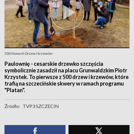
500 Nowych Drzew i krzewów
Paulownię - cesarskie drzewko szczęścia
symbolicznie zasadził na placu Grunwaldzkim Piotr
Krzystek. To pierwsze z 500 drzew i krzewów, które
trafią na szczecińskie skwery w ramach programu
"Platan".
Źródło:
TVP3 SZCZECIN