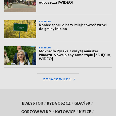
odpuszcza [WIDEO]
SZCZECIN
Koniec sporu o Łazy. Miejscowość wróci
do gminy Mielno
SZCZECIN
Mokradła Pyszka z wizytą minister
klimatu. Nowe plany samorządu [ZDJĘCIA,
WIDEO]
ZOBACZ WIĘCEJ
BIAŁYSTOK
/
BYDGOSZCZ
/
GDAŃSK
/
GORZÓW WLKP.
/
KATOWICE
/
KIELCE
/