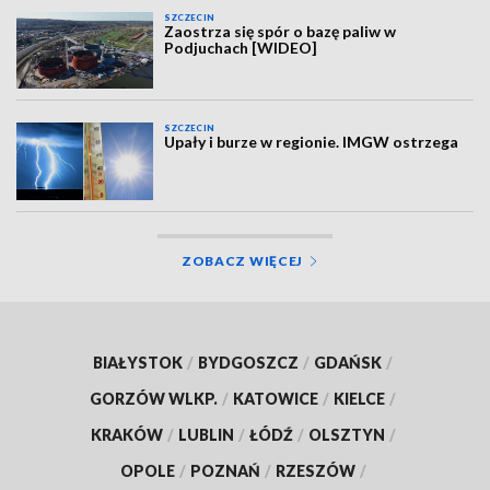
SZCZECIN
Zaostrza się spór o bazę paliw w
Podjuchach [WIDEO]
SZCZECIN
Upały i burze w regionie. IMGW ostrzega
ZOBACZ WIĘCEJ
BIAŁYSTOK
/
BYDGOSZCZ
/
GDAŃSK
/
GORZÓW WLKP.
/
KATOWICE
/
KIELCE
/
KRAKÓW
/
LUBLIN
/
ŁÓDŹ
/
OLSZTYN
/
OPOLE
/
POZNAŃ
/
RZESZÓW
/