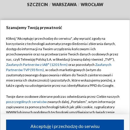
SZCZECIN
/
WARSZAWA
/
WROCŁAW
Szanujemy Twoją prywatność
Dołącz do nas:
Kliknij "Akceptuję i przechodzę do serwisu", aby wyrazić zgody na
korzystanie z technologii automatycznego śledzenia i zbierania danych,
TVP
dostęp do informacji na Twoim urządzeniu końcowym i ich
Abonament TVP
przechowywanie oraz na przetwarzanie Twoich danych osobowych przez
Regulamin TVP
nas, czyli Telewizję Polską S.A. w likwidacji (zwaną dalej również „TVP”),
Emisja w TVP
Polityka prywatności
Zaufanych Partnerów z IAB* (1201 firm)
oraz pozostałych
Zaufanych
Partnerów TVP (93 firm)
, w celach marketingowych (w tym do
Centrum informacji TVP
Moje zgody
zautomatyzowanego dopasowania reklam do Twoich zainteresowań i
mierzenia ich skuteczności) i pozostałych, które wskazujemy poniżej, a
Naziemna Telewizja Cyfrowa
Pomoc
także zgody na udostępnianie przez nas identyfikatora PPID do Google.
Sklep TVP
Biuro reklamy
Twoje dane osobowe zbierane podczas odwiedzania przez Ciebie naszych
Rada Programowa
Kontakt
poszczególnych serwisów
zwanych dalej „Portalem”, w tym informacje
zapisywane za pomocą technologii takich jak: pliki cookie, sygnalizatory
System NOS
WWW lub innych podobnych technologii umożliwiających świadczenie
dopasowanych i bezpiecznych usług, personalizację treści oraz reklam,
Informacje o nadawcy
Kanały
udostępnianie funkcji mediów społecznościowych oraz analizowanie
Akceptuję i przechodzę do serwisu
ruchu w Internecie.
Program dla prasy