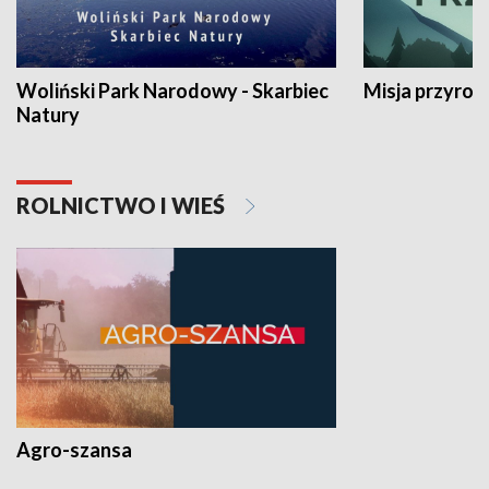
Woliński Park Narodowy - Skarbiec
Misja przyrod
Natury
ROLNICTWO I WIEŚ
Agro-szansa