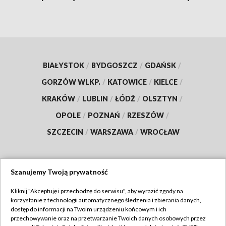
BIAŁYSTOK
/
BYDGOSZCZ
/
GDAŃSK
/
GORZÓW WLKP.
/
KATOWICE
/
KIELCE
/
KRAKÓW
/
LUBLIN
/
ŁÓDŹ
/
OLSZTYN
/
OPOLE
/
POZNAŃ
/
RZESZÓW
/
SZCZECIN
/
WARSZAWA
/
WROCŁAW
Szanujemy Twoją prywatność
Dołącz do nas:
Kliknij "Akceptuję i przechodzę do serwisu", aby wyrazić zgody na
korzystanie z technologii automatycznego śledzenia i zbierania danych,
TVP
dostęp do informacji na Twoim urządzeniu końcowym i ich
Abonament TVP
przechowywanie oraz na przetwarzanie Twoich danych osobowych przez
Regulamin TVP