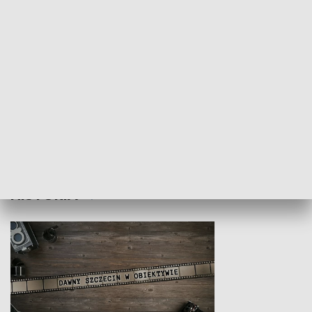
Z indeksem w ręku
Droga po suk
HISTORIA