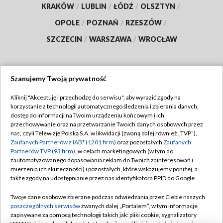
KRAKÓW
/
LUBLIN
/
ŁÓDŹ
/
OLSZTYN
/
OPOLE
/
POZNAŃ
/
RZESZÓW
/
SZCZECIN
/
WARSZAWA
/
WROCŁAW
Szanujemy Twoją prywatność
Dołącz do nas:
Kliknij "Akceptuję i przechodzę do serwisu", aby wyrazić zgody na
korzystanie z technologii automatycznego śledzenia i zbierania danych,
TVP
dostęp do informacji na Twoim urządzeniu końcowym i ich
Abonament TVP
przechowywanie oraz na przetwarzanie Twoich danych osobowych przez
Regulamin TVP
nas, czyli Telewizję Polską S.A. w likwidacji (zwaną dalej również „TVP”),
Emisja w TVP
Polityka prywatności
Zaufanych Partnerów z IAB* (1201 firm)
oraz pozostałych
Zaufanych
Partnerów TVP (93 firm)
, w celach marketingowych (w tym do
Centrum informacji TVP
Moje zgody
zautomatyzowanego dopasowania reklam do Twoich zainteresowań i
mierzenia ich skuteczności) i pozostałych, które wskazujemy poniżej, a
Naziemna Telewizja Cyfrowa
Pomoc
także zgody na udostępnianie przez nas identyfikatora PPID do Google.
Sklep TVP
Biuro reklamy
Twoje dane osobowe zbierane podczas odwiedzania przez Ciebie naszych
Rada Programowa
Kontakt
poszczególnych serwisów
zwanych dalej „Portalem”, w tym informacje
zapisywane za pomocą technologii takich jak: pliki cookie, sygnalizatory
System NOS