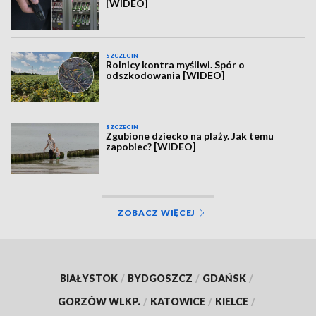
[WIDEO]
SZCZECIN
Rolnicy kontra myśliwi. Spór o
odszkodowania [WIDEO]
SZCZECIN
Zgubione dziecko na plaży. Jak temu
zapobiec? [WIDEO]
ZOBACZ WIĘCEJ
BIAŁYSTOK
/
BYDGOSZCZ
/
GDAŃSK
/
GORZÓW WLKP.
/
KATOWICE
/
KIELCE
/