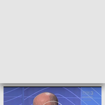
POWRÓT DO
SZCZECIN
TVP REGIONY
Rozmowa z Markiem Duklanowskim
2018-04-06
kb