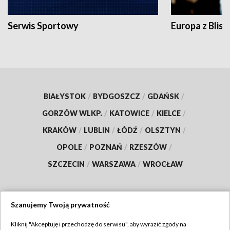
Serwis Sportowy
Europa z Blisk
BIAŁYSTOK
/
BYDGOSZCZ
/
GDAŃSK
/
GORZÓW WLKP.
/
KATOWICE
/
KIELCE
/
KRAKÓW
/
LUBLIN
/
ŁÓDŹ
/
OLSZTYN
/
OPOLE
/
POZNAŃ
/
RZESZÓW
/
SZCZECIN
/
WARSZAWA
/
WROCŁAW
Szanujemy Twoją prywatność
Dołącz do nas:
Kliknij "Akceptuję i przechodzę do serwisu", aby wyrazić zgody na