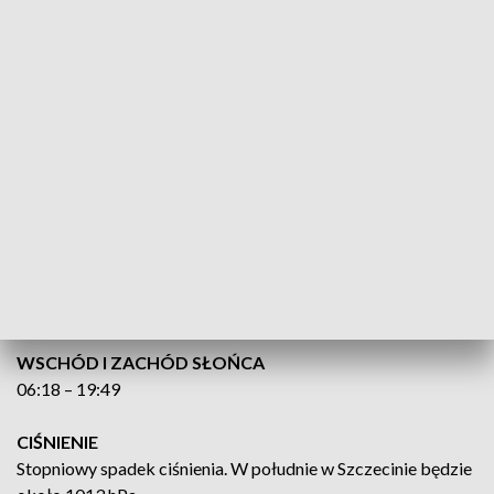
Nadal słonecznie, miejscami zachmurzenie małe.
Temperatura maksymalna od 18°C do 20°C.
BAŁTYK POŁUDNIOWY
Wiatr południowo-wschodni do południowego 4 do 6 w skali
B. Stan morza 3 do 4. Temperatura powietrza od 4°C do 6°C.
Widzialność dobra.
ZATOKA POMORSKA
Wiatr południowo-wschodni do południowego 4 do 5,
okresami 6 w skali B. Stan Zatoki 2 do 3. Temperatura
powietrza 6°C. Widzialność dobra.
WSCHÓD I ZACHÓD SŁOŃCA
06:18 – 19:49
CIŚNIENIE
Stopniowy spadek ciśnienia. W południe w Szczecinie będzie