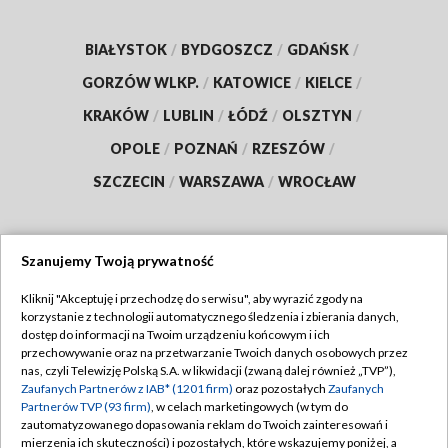
BIAŁYSTOK
/
BYDGOSZCZ
/
GDAŃSK
/
GORZÓW WLKP.
/
KATOWICE
/
KIELCE
/
KRAKÓW
/
LUBLIN
/
ŁÓDŹ
/
OLSZTYN
/
OPOLE
/
POZNAŃ
/
RZESZÓW
/
SZCZECIN
/
WARSZAWA
/
WROCŁAW
Szanujemy Twoją prywatność
Dołącz do nas:
Kliknij "Akceptuję i przechodzę do serwisu", aby wyrazić zgody na
korzystanie z technologii automatycznego śledzenia i zbierania danych,
TVP
dostęp do informacji na Twoim urządzeniu końcowym i ich
Abonament TVP
przechowywanie oraz na przetwarzanie Twoich danych osobowych przez
Regulamin TVP
nas, czyli Telewizję Polską S.A. w likwidacji (zwaną dalej również „TVP”),
Emisja w TVP
Polityka prywatności
Zaufanych Partnerów z IAB* (1201 firm)
oraz pozostałych
Zaufanych
Partnerów TVP (93 firm)
, w celach marketingowych (w tym do
Centrum informacji TVP
Moje zgody
zautomatyzowanego dopasowania reklam do Twoich zainteresowań i
mierzenia ich skuteczności) i pozostałych, które wskazujemy poniżej, a