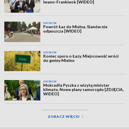
Iwano-Frankiwsk [WIDEO]
SZCZECIN
Powrót Łaz do Mielna. Sianów nie
odpuszcza [WIDEO]
SZCZECIN
Koniec sporu o Łazy. Miejscowość wróci
do gminy Mielno
SZCZECIN
Mokradła Pyszka z wizytą minister
klimatu. Nowe plany samorządu [ZDJĘCIA,
WIDEO]
ZOBACZ WIĘCEJ