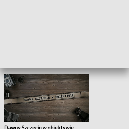
Z indeksem w ręku
Droga po suk
HISTORIA
Dawny Szczecin w obiektywie