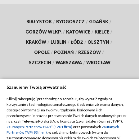
BIAŁYSTOK
/
BYDGOSZCZ
/
GDAŃSK
/
GORZÓW WLKP.
/
KATOWICE
/
KIELCE
/
KRAKÓW
/
LUBLIN
/
ŁÓDŹ
/
OLSZTYN
/
OPOLE
/
POZNAŃ
/
RZESZÓW
/
SZCZECIN
/
WARSZAWA
/
WROCŁAW
Szanujemy Twoją prywatność
Dołącz do nas:
Kliknij "Akceptuję i przechodzę do serwisu", aby wyrazić zgody na
korzystanie z technologii automatycznego śledzenia i zbierania danych,
TVP
dostęp do informacji na Twoim urządzeniu końcowym i ich
Abonament TVP
przechowywanie oraz na przetwarzanie Twoich danych osobowych przez
Regulamin TVP
nas, czyli Telewizję Polską S.A. w likwidacji (zwaną dalej również „TVP”),
Emisja w TVP
Polityka prywatności
Zaufanych Partnerów z IAB* (1201 firm)
oraz pozostałych
Zaufanych
Partnerów TVP (93 firm)
, w celach marketingowych (w tym do
Centrum informacji TVP
Moje zgody
zautomatyzowanego dopasowania reklam do Twoich zainteresowań i