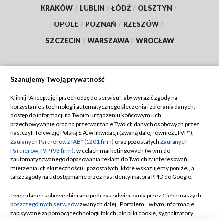
KRAKÓW
/
LUBLIN
/
ŁÓDŹ
/
OLSZTYN
/
OPOLE
/
POZNAŃ
/
RZESZÓW
/
SZCZECIN
/
WARSZAWA
/
WROCŁAW
Szanujemy Twoją prywatność
Dołącz do nas:
Kliknij "Akceptuję i przechodzę do serwisu", aby wyrazić zgody na
korzystanie z technologii automatycznego śledzenia i zbierania danych,
TVP
dostęp do informacji na Twoim urządzeniu końcowym i ich
Abonament TVP
przechowywanie oraz na przetwarzanie Twoich danych osobowych przez
Regulamin TVP
nas, czyli Telewizję Polską S.A. w likwidacji (zwaną dalej również „TVP”),
Emisja w TVP
Polityka prywatności
Zaufanych Partnerów z IAB* (1201 firm)
oraz pozostałych
Zaufanych
Partnerów TVP (93 firm)
, w celach marketingowych (w tym do
Centrum informacji TVP
Moje zgody
zautomatyzowanego dopasowania reklam do Twoich zainteresowań i
mierzenia ich skuteczności) i pozostałych, które wskazujemy poniżej, a
Naziemna Telewizja Cyfrowa
Pomoc
także zgody na udostępnianie przez nas identyfikatora PPID do Google.
Sklep TVP
Biuro reklamy
Twoje dane osobowe zbierane podczas odwiedzania przez Ciebie naszych
Rada Programowa
Kontakt
poszczególnych serwisów
zwanych dalej „Portalem”, w tym informacje
zapisywane za pomocą technologii takich jak: pliki cookie, sygnalizatory
System NOS