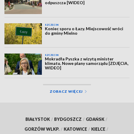
odpuszcza [WIDEO]
SZCZECIN
Koniec sporu o Łazy. Miejscowość wróci
do gminy Mielno
SZCZECIN
Mokradła Pyszka z wizytą minister
klimatu. Nowe plany samorządu [ZDJĘCIA,
WIDEO]
ZOBACZ WIĘCEJ
BIAŁYSTOK
/
BYDGOSZCZ
/
GDAŃSK
/
GORZÓW WLKP.
/
KATOWICE
/
KIELCE
/