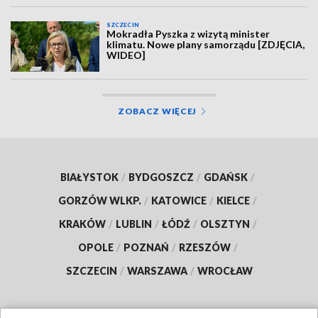
SZCZECIN
Mokradła Pyszka z wizytą minister
klimatu. Nowe plany samorządu [ZDJĘCIA,
WIDEO]
ZOBACZ WIĘCEJ
BIAŁYSTOK
/
BYDGOSZCZ
/
GDAŃSK
/
GORZÓW WLKP.
/
KATOWICE
/
KIELCE
/
KRAKÓW
/
LUBLIN
/
ŁÓDŹ
/
OLSZTYN
/
OPOLE
/
POZNAŃ
/
RZESZÓW
/
SZCZECIN
/
WARSZAWA
/
WROCŁAW