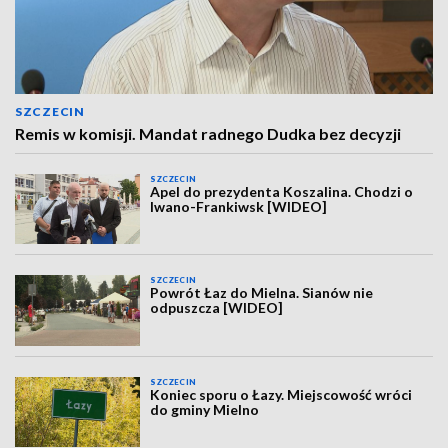
SZCZECIN
Remis w komisji. Mandat radnego Dudka bez decyzji
SZCZECIN
Apel do prezydenta Koszalina. Chodzi o
Iwano-Frankiwsk [WIDEO]
SZCZECIN
Powrót Łaz do Mielna. Sianów nie
odpuszcza [WIDEO]
SZCZECIN
Koniec sporu o Łazy. Miejscowość wróci
do gminy Mielno