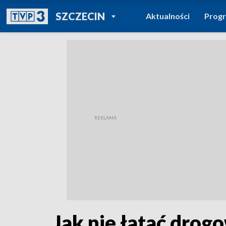
POWRÓT DO
SZCZECIN
Aktualności
Prog
TVP REGIONY
Jak nie łatać drog