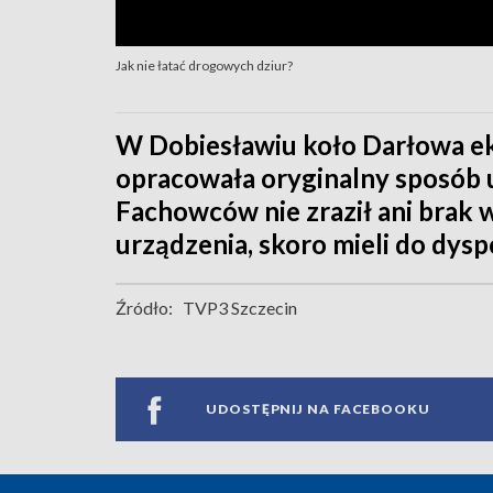
Jak nie łatać drogowych dziur?
W Dobiesławiu koło Darłowa eki
opracowała oryginalny sposób 
Fachowców nie zraził ani brak 
urządzenia, skoro mieli do dys
Źródło:
TVP3 Szczecin
UDOSTĘPNIJ NA FACEBOOKU