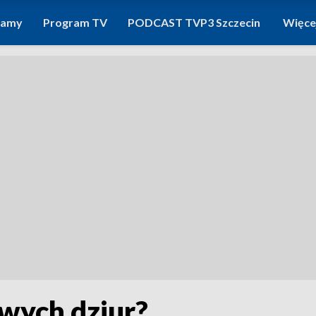
ramy
Program TV
PODCAST TVP3 Szczecin
Więce
owych dziur?