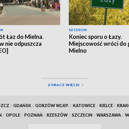
IN
SZCZECIN
t Łaz do Mielna.
Koniec sporu o Łazy.
w nie odpuszcza
Miejscowość wróci do
EO]
Mielno
ZOBACZ WIĘCEJ
SZCZ
/
GDAŃSK
/
GORZÓW WLKP.
/
KATOWICE
/
KIELCE
/
KRA
N
/
OPOLE
/
POZNAŃ
/
RZESZÓW
/
SZCZECIN
/
WARSZAWA
/
W