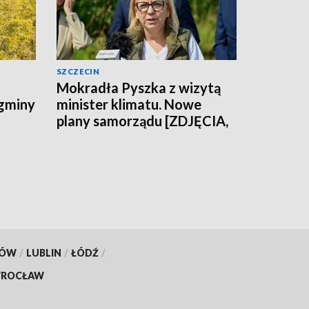
SZCZECIN
Mokradła Pyszka z wizytą
 gminy
minister klimatu. Nowe
plany samorządu [ZDJĘCIA,
WIDEO]
KÓW
/
LUBLIN
/
ŁÓDŹ
/
ROCŁAW