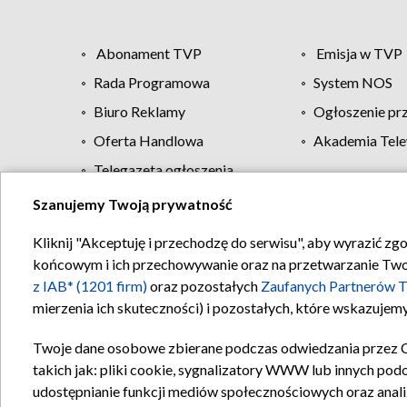
Abonament TVP
Emisja w TVP
Rada Programowa
System NOS
Biuro Reklamy
Ogłoszenie pr
Oferta Handlowa
Akademia Tele
Telegazeta ogłoszenia
Szanujemy Twoją prywatność
Regulamin TVP
Kliknij "Akceptuję i przechodzę do serwisu", aby wyrazić zg
końcowym i ich przechowywanie oraz na przetwarzanie Twoich
z IAB* (1201 firm)
oraz pozostałych
Zaufanych Partnerów T
mierzenia ich skuteczności) i pozostałych, które wskazujemy
Twoje dane osobowe zbierane podczas odwiedzania przez 
takich jak: pliki cookie, sygnalizatory WWW lub innych pod
udostępnianie funkcji mediów społecznościowych oraz anali