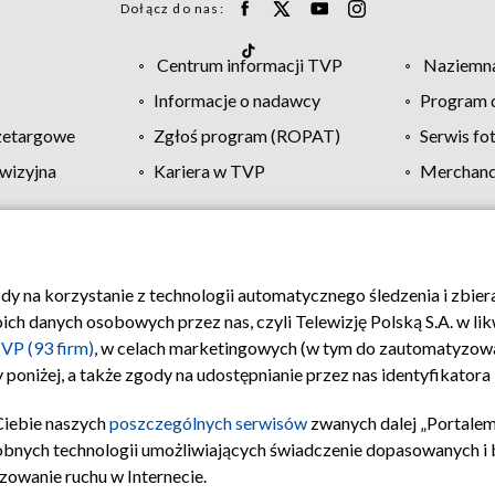
Dołącz do nas:
Centrum informacji TVP
Naziemna
Informacje o nadawcy
Program d
zetargowe
Zgłoś program (ROPAT)
Serwis fo
wizyjna
Kariera w TVP
Merchandi
Polityka prywatności
Moje zgody
Pomoc
Biuro re
ody na korzystanie z technologii automatycznego śledzenia i zbie
 danych osobowych przez nas, czyli Telewizję Polską S.A. w likw
VP (93 firm)
, w celach marketingowych (w tym do zautomatyzow
 poniżej, a także zgody na udostępnianie przez nas identyfikator
Ciebie naszych
poszczególnych serwisów
zwanych dalej „Portalem
obnych technologii umożliwiających świadczenie dopasowanych i be
zowanie ruchu w Internecie.