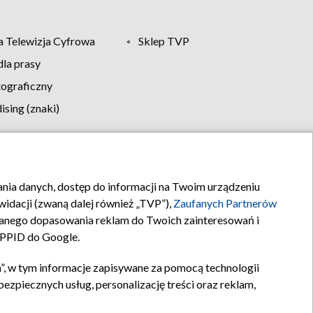
 Telewizja Cyfrowa
Sklep TVP
la prasy
tograficzny
sing (znaki)
klamy
Kontakt
rania danych, dostęp do informacji na Twoim urządzeniu
idacji (zwaną dalej również „TVP”),
Zaufanych Partnerów
anego dopasowania reklam do Twoich zainteresowań i
a PPID do Google.
”, w tym informacje zapisywane za pomocą technologii
zpiecznych usług, personalizację treści oraz reklam,