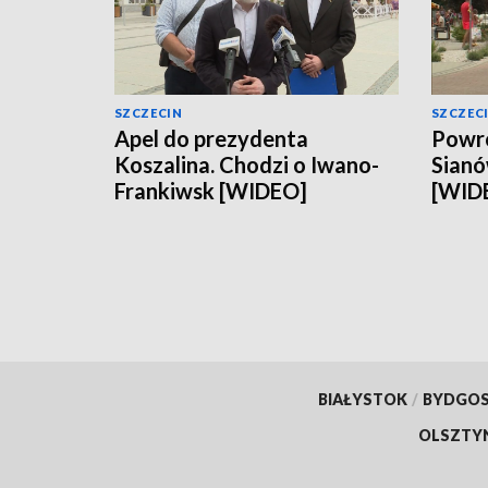
SZCZECIN
SZCZEC
Apel do prezydenta
Powró
Koszalina. Chodzi o Iwano-
Sianó
Frankiwsk [WIDEO]
[WID
BIAŁYSTOK
/
BYDGO
OLSZTY