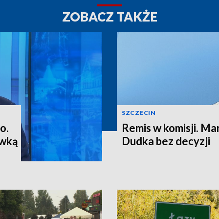
ZOBACZ TAKŻE
SZCZECIN
o.
Remis w komisji. M
ewką
Dudka bez decyzji