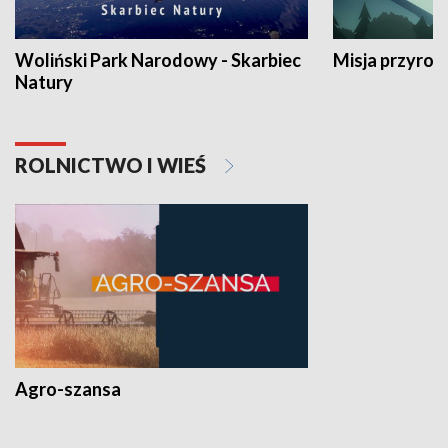
Woliński Park Narodowy - Skarbiec
Misja przyrod
Natury
ROLNICTWO I WIEŚ
Agro-szansa