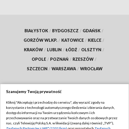
BIAŁYSTOK
/
BYDGOSZCZ
/
GDAŃSK
/
GORZÓW WLKP.
/
KATOWICE
/
KIELCE
/
KRAKÓW
/
LUBLIN
/
ŁÓDŹ
/
OLSZTYN
/
OPOLE
/
POZNAŃ
/
RZESZÓW
/
SZCZECIN
/
WARSZAWA
/
WROCŁAW
Szanujemy Twoją prywatność
Dołącz do nas:
Kliknij "Akceptuję i przechodzę do serwisu", aby wyrazić zgody na
korzystanie z technologii automatycznego śledzenia i zbierania danych,
TVP
dostęp do informacji na Twoim urządzeniu końcowym i ich
Abonament TVP
przechowywanie oraz na przetwarzanie Twoich danych osobowych przez
Regulamin TVP
nas, czyli Telewizję Polską S.A. w likwidacji (zwaną dalej również „TVP”),
Emisja w TVP
Polityka prywatności
Zaufanych Partnerów z IAB* (1201 firm)
oraz pozostałych
Zaufanych