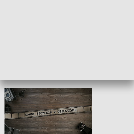
Z indeksem w ręku
Droga po suk
HISTORIA