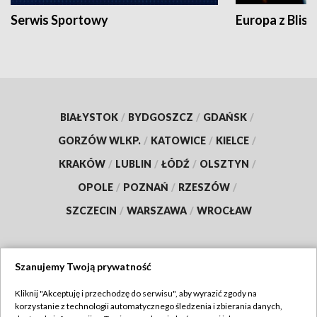
Serwis Sportowy
Europa z Blisk
BIAŁYSTOK
/
BYDGOSZCZ
/
GDAŃSK
/
GORZÓW WLKP.
/
KATOWICE
/
KIELCE
/
KRAKÓW
/
LUBLIN
/
ŁÓDŹ
/
OLSZTYN
/
OPOLE
/
POZNAŃ
/
RZESZÓW
/
SZCZECIN
/
WARSZAWA
/
WROCŁAW
Szanujemy Twoją prywatność
Dołącz do nas:
Kliknij "Akceptuję i przechodzę do serwisu", aby wyrazić zgody na
korzystanie z technologii automatycznego śledzenia i zbierania danych,
TVP