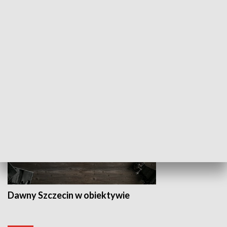
Z indeksem w ręku
Droga po suk
HISTORIA
Dawny Szczecin w obiektywie