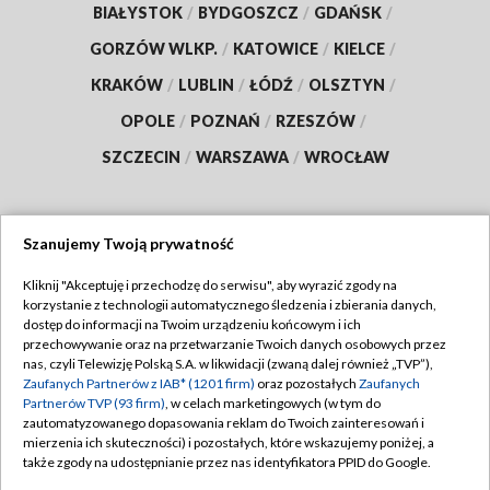
BIAŁYSTOK
/
BYDGOSZCZ
/
GDAŃSK
/
GORZÓW WLKP.
/
KATOWICE
/
KIELCE
/
KRAKÓW
/
LUBLIN
/
ŁÓDŹ
/
OLSZTYN
/
OPOLE
/
POZNAŃ
/
RZESZÓW
/
SZCZECIN
/
WARSZAWA
/
WROCŁAW
Szanujemy Twoją prywatność
Dołącz do nas:
Kliknij "Akceptuję i przechodzę do serwisu", aby wyrazić zgody na
korzystanie z technologii automatycznego śledzenia i zbierania danych,
TVP
dostęp do informacji na Twoim urządzeniu końcowym i ich
Abonament TVP
przechowywanie oraz na przetwarzanie Twoich danych osobowych przez
Regulamin TVP
nas, czyli Telewizję Polską S.A. w likwidacji (zwaną dalej również „TVP”),
Emisja w TVP
Polityka prywatności
Zaufanych Partnerów z IAB* (1201 firm)
oraz pozostałych
Zaufanych
Partnerów TVP (93 firm)
, w celach marketingowych (w tym do
Centrum informacji TVP
Moje zgody
zautomatyzowanego dopasowania reklam do Twoich zainteresowań i
mierzenia ich skuteczności) i pozostałych, które wskazujemy poniżej, a
Naziemna Telewizja Cyfrowa
Pomoc
także zgody na udostępnianie przez nas identyfikatora PPID do Google.
Sklep TVP