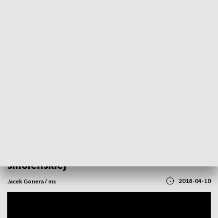
POWRÓT DO
SZCZECIN
TVP REGIONY
Obchody 8. rocznicy katastrofy
smoleńskiej
2018-04-10
Jacek Gonera / ms