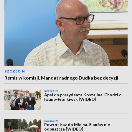
SZCZECIN
Remis w komisji. Mandat radnego Dudka bez decyzji
SZCZECIN
Apel do prezydenta Koszalina. Chodzi o
Iwano-Frankiwsk [WIDEO]
SZCZECIN
Powrót Łaz do Mielna. Sianów nie
odpuszcza [WIDEO]