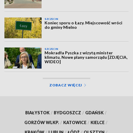
SZCZECIN
Koniec sporu o Łazy. Miejscowość wróci
do gminy Mielno
SZCZECIN
Mokradła Pyszka z wizytą minister
klimatu. Nowe plany samorządu [ZDJĘCIA,
WIDEO]
ZOBACZ WIĘCEJ
BIAŁYSTOK
/
BYDGOSZCZ
/
GDAŃSK
/
GORZÓW WLKP.
/
KATOWICE
/
KIELCE
/
KRAKÓW
/
LUBLIN
/
ŁÓDŹ
/
OLSZTYN
/