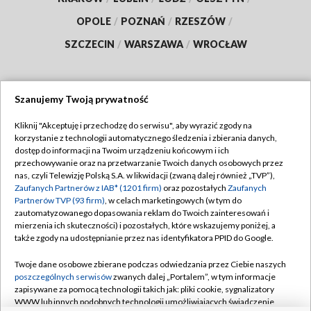
OPOLE
/
POZNAŃ
/
RZESZÓW
/
SZCZECIN
/
WARSZAWA
/
WROCŁAW
Szanujemy Twoją prywatność
Dołącz do nas:
Kliknij "Akceptuję i przechodzę do serwisu", aby wyrazić zgody na
korzystanie z technologii automatycznego śledzenia i zbierania danych,
TVP
dostęp do informacji na Twoim urządzeniu końcowym i ich
Abonament TVP
przechowywanie oraz na przetwarzanie Twoich danych osobowych przez
Regulamin TVP
nas, czyli Telewizję Polską S.A. w likwidacji (zwaną dalej również „TVP”),
Emisja w TVP
Polityka prywatności
Zaufanych Partnerów z IAB* (1201 firm)
oraz pozostałych
Zaufanych
Partnerów TVP (93 firm)
, w celach marketingowych (w tym do
Centrum informacji TVP
Moje zgody
zautomatyzowanego dopasowania reklam do Twoich zainteresowań i
mierzenia ich skuteczności) i pozostałych, które wskazujemy poniżej, a
Naziemna Telewizja Cyfrowa
Pomoc
także zgody na udostępnianie przez nas identyfikatora PPID do Google.
Sklep TVP
Biuro reklamy
Twoje dane osobowe zbierane podczas odwiedzania przez Ciebie naszych
Rada Programowa
Kontakt
poszczególnych serwisów
zwanych dalej „Portalem”, w tym informacje
zapisywane za pomocą technologii takich jak: pliki cookie, sygnalizatory
System NOS
WWW lub innych podobnych technologii umożliwiających świadczenie