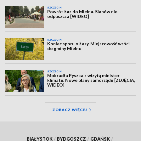
SZCZECIN
Powrót Łaz do Mielna. Sianów nie
odpuszcza [WIDEO]
SZCZECIN
Koniec sporu o Łazy. Miejscowość wróci
do gminy Mielno
SZCZECIN
Mokradła Pyszka z wizytą minister
klimatu. Nowe plany samorządu [ZDJĘCIA,
WIDEO]
ZOBACZ WIĘCEJ
BIAŁYSTOK
/
BYDGOSZCZ
/
GDAŃSK
/