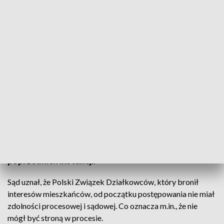
TVP3 Szczecin
Działkowcy z rodzinnego ogrodu „Przyjaźń” w
Szczecinku zostają na swoim. Sąd Najwyższy
oddalił kasację miasta w sprawie jego likwidacji,
uchylając dotychczasowe wyroki sądów
poprzednich instancji.
Sąd uznał, że Polski Związek Działkowców, który bronił
interesów mieszkańców, od początku postępowania nie miał
zdolności procesowej i sądowej. Co oznacza m.in., że nie
mógł być stroną w procesie.