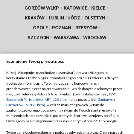
GORZÓW WLKP.
/
KATOWICE
/
KIELCE
/
KRAKÓW
/
LUBLIN
/
ŁÓDŹ
/
OLSZTYN
/
OPOLE
/
POZNAŃ
/
RZESZÓW
/
SZCZECIN
/
WARSZAWA
/
WROCŁAW
Szanujemy Twoją prywatność
Dołącz do nas:
Kliknij "Akceptuję i przechodzę do serwisu", aby wyrazić zgody na
korzystanie z technologii automatycznego śledzenia i zbierania danych,
TVP
dostęp do informacji na Twoim urządzeniu końcowym i ich
Abonament TVP
przechowywanie oraz na przetwarzanie Twoich danych osobowych przez
Regulamin TVP
nas, czyli Telewizję Polską S.A. w likwidacji (zwaną dalej również „TVP”),
Emisja w TVP
Polityka prywatności
Zaufanych Partnerów z IAB* (1201 firm)
oraz pozostałych
Zaufanych
Partnerów TVP (93 firm)
, w celach marketingowych (w tym do
Centrum informacji TVP
Moje zgody
zautomatyzowanego dopasowania reklam do Twoich zainteresowań i
mierzenia ich skuteczności) i pozostałych, które wskazujemy poniżej, a
Naziemna Telewizja Cyfrowa
Pomoc
także zgody na udostępnianie przez nas identyfikatora PPID do Google.
Sklep TVP
Biuro reklamy
Twoje dane osobowe zbierane podczas odwiedzania przez Ciebie naszych