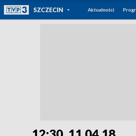
POWRÓT DO
SZCZECIN
Aktualności
Prog
TVP REGIONY
12:30, 11.04.18