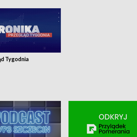
ronika@tvp.pl.
e-mail: kronika@tvp.pl.
ąd Tygodnia