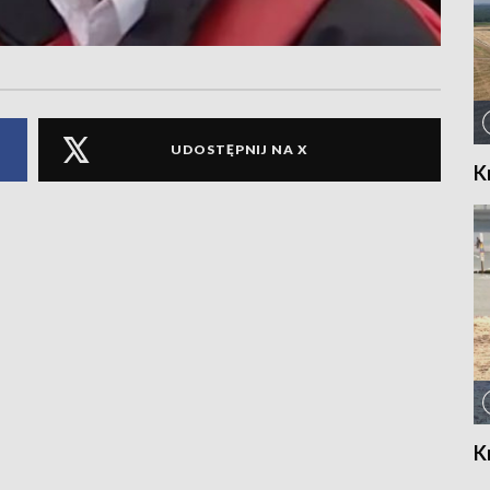
UDOSTĘPNIJ NA X
K
K