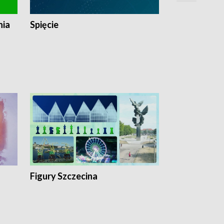
nia
Spięcie
Niedziałkow
Figury Szczecina