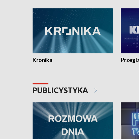
e-mail: kronika@tvp.pl.
e-mail: k
Kronika
Przegl
PUBLICYSTYKA