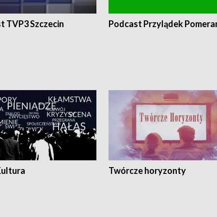
t TVP3 Szczecin
Podcast Przylądek Pomera
Kultura
Twórcze horyzonty