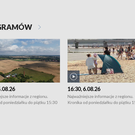
OGRAMÓW
5.08.26
16:30, 6.08.26
jsze informacje z regionu.
Najważniejsze informacje z regionu.
d poniedziałku do piątku 15:30
Kronika od poniedziałku do piątku 1
16:30 (+ rozmowa), 18:30, 21:30.
(flesz), 16:30 (+ rozmowa), 18:30, 21
y i święta 15:30 i 16:30
W weekendy i święta 15:30 i 16:30
8:30 i 21:30. Dziennikarze czekają
(flesz), 18:30 i 21:30. Dziennikarze c
a zgłoszenia: Szczecin - tel. 91-
na Państwa zgłoszenia: Szczecin - te
0, Koszalin - tel. 94-34-50-054,
4 8-10-400, Koszalin - tel. 94-34-50