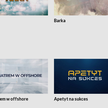
Barka
rem w offshore
Apetyt na sukces