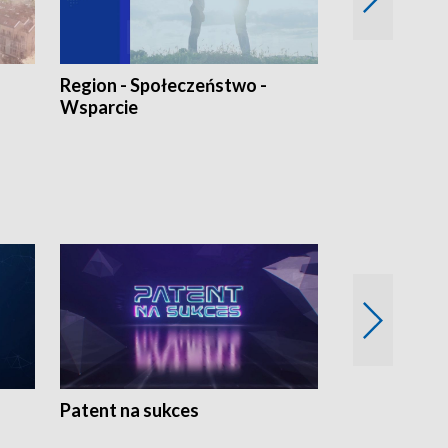
Region - Społeczeństwo -
Bez Barier
Wsparcie
Patent na sukces
Rolnictwo w 