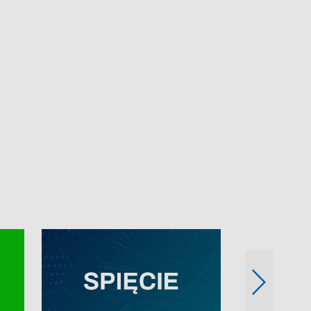
e-mail: kronika@tvp.pl.
e-mail: kronika@t