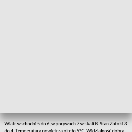
Zachmurzenie umiarkowane, miejscami duże.
PO POŁUDNIU
Zachmurzenie umiarkowane, miejscami duże. Możliwe
przelotne opady deszczu, głównie na zachodzie i południu
województwa. Temperatura maksymalna od 19°C do 22°C,
nad samym morzem około 14°C.
BAŁTYK POŁUDNIOWY
Ostrzeżenie przed sztormem.
Wiatr wschodni 6 do 8 w skali B. Stan morza 4 do 5.
Temperatura powietrza około 4°C. Widzialność dobra.
ZATOKA POMORSKA
Ostrzeżenie przed sinym wiatrem.
Wiatr wschodni 5 do 6, w porywach 7 w skali B. Stan Zatoki 3
do 4. Temperatura powietrza około 5°C. Widzialność dobra.