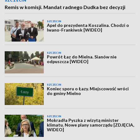
SZCZECIN
Remis w komisji. Mandat radnego Dudka bez decyzji
SZCZECIN
Apel do prezydenta Koszalina. Chodzi o
Iwano-Frankiwsk [WIDEO]
SZCZECIN
Powrót Łaz do Mielna. Sianów nie
odpuszcza [WIDEO]
SZCZECIN
Koniec sporu o Łazy. Miejscowość wróci
do gminy Mielno
SZCZECIN
Mokradła Pyszka z wizytą minister
klimatu. Nowe plany samorządu [ZDJĘCIA,
WIDEO]