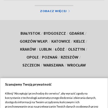
ZOBACZ WIĘCEJ
BIAŁYSTOK
/
BYDGOSZCZ
/
GDAŃSK
/
GORZÓW WLKP.
/
KATOWICE
/
KIELCE
/
KRAKÓW
/
LUBLIN
/
ŁÓDŹ
/
OLSZTYN
/
OPOLE
/
POZNAŃ
/
RZESZÓW
/
SZCZECIN
/
WARSZAWA
/
WROCŁAW
Szanujemy Twoją prywatność
Dołącz do nas:
Kliknij "Akceptuję i przechodzę do serwisu", aby wyrazić zgody na
korzystanie z technologii automatycznego śledzenia i zbierania danych,
TVP
dostęp do informacji na Twoim urządzeniu końcowym i ich
Abonament TVP
przechowywanie oraz na przetwarzanie Twoich danych osobowych przez
Regulamin TVP