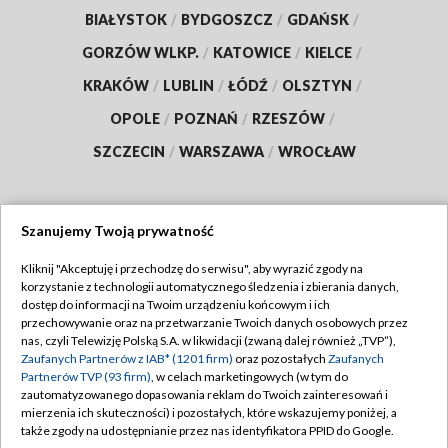
BIAŁYSTOK
/
BYDGOSZCZ
/
GDAŃSK
/
GORZÓW WLKP.
/
KATOWICE
/
KIELCE
/
KRAKÓW
/
LUBLIN
/
ŁÓDŹ
/
OLSZTYN
/
OPOLE
/
POZNAŃ
/
RZESZÓW
/
SZCZECIN
/
WARSZAWA
/
WROCŁAW
Szanujemy Twoją prywatność
Dołącz do nas:
Kliknij "Akceptuję i przechodzę do serwisu", aby wyrazić zgody na
korzystanie z technologii automatycznego śledzenia i zbierania danych,
TVP
dostęp do informacji na Twoim urządzeniu końcowym i ich
Abonament TVP
przechowywanie oraz na przetwarzanie Twoich danych osobowych przez
Regulamin TVP
nas, czyli Telewizję Polską S.A. w likwidacji (zwaną dalej również „TVP”),
Emisja w TVP
Polityka prywatności
Zaufanych Partnerów z IAB* (1201 firm)
oraz pozostałych
Zaufanych
Partnerów TVP (93 firm)
, w celach marketingowych (w tym do
Centrum informacji TVP
Moje zgody
zautomatyzowanego dopasowania reklam do Twoich zainteresowań i
mierzenia ich skuteczności) i pozostałych, które wskazujemy poniżej, a
Naziemna Telewizja Cyfrowa
Pomoc
także zgody na udostępnianie przez nas identyfikatora PPID do Google.