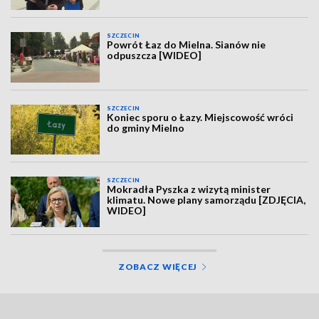
SZCZECIN
Powrót Łaz do Mielna. Sianów nie
odpuszcza [WIDEO]
SZCZECIN
Koniec sporu o Łazy. Miejscowość wróci
do gminy Mielno
SZCZECIN
Mokradła Pyszka z wizytą minister
klimatu. Nowe plany samorządu [ZDJĘCIA,
WIDEO]
ZOBACZ WIĘCEJ