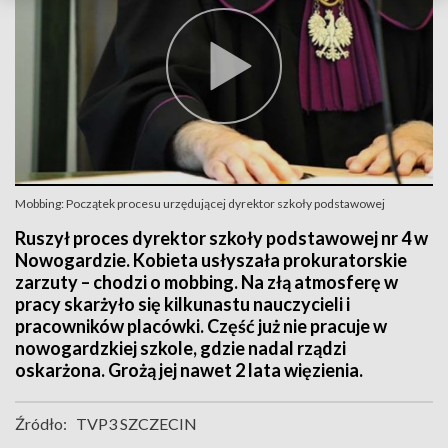
Mobbing: Początek procesu urzędującej dyrektor szkoły podstawowej
Ruszył proces dyrektor szkoły podstawowej nr 4 w
Nowogardzie. Kobieta usłyszała prokuratorskie
zarzuty – chodzi o mobbing. Na złą atmosferę w
pracy skarżyło się kilkunastu nauczycieli i
pracowników placówki. Część już nie pracuje w
nowogardzkiej szkole, gdzie nadal rządzi
oskarżona. Grożą jej nawet 2 lata więzienia.
Źródło:
TVP3 SZCZECIN