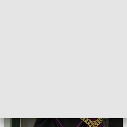
POWRÓT DO
SZCZECIN
TVP REGIONY
Mobbing: Początek procesu urzędującej
dyrektor szkoły podstawowej
2018-04-11
Przemysław Plecan /as