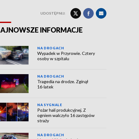
UDOSTĘPNIJ:
AJNOWSZE INFORMACJE
NA DROGACH
Wypadek w Przyrowie. Cztery
osoby w szpitalu
NA DROGACH
Tragedia na drodze. Zginął
16-latek
NA SYGNALE
Pożar hali produkcyjnej. Z
ogniem walczyło 16 zastępów
straży
NA DROGACH