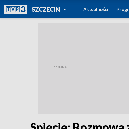
POWRÓT DO
SZCZECIN
Aktualności
Prog
TVP REGIONY
Spięcie: Rozmowa