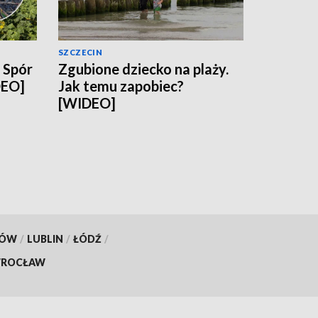
SZCZECIN
. Spór
Zgubione dziecko na plaży.
DEO]
Jak temu zapobiec?
[WIDEO]
KÓW
/
LUBLIN
/
ŁÓDŹ
/
ROCŁAW