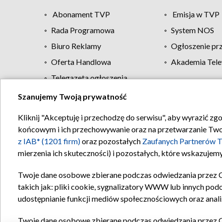
Abonament TVP
Emisja w TVP
Rada Programowa
System NOS
Biuro Reklamy
Ogłoszenie pr
Oferta Handlowa
Akademia Tele
Telegazeta ogłoszenia
Szanujemy Twoją prywatność
Regulamin TVP
Kliknij "Akceptuję i przechodzę do serwisu", aby wyrazić zg
końcowym i ich przechowywanie oraz na przetwarzanie Twoich
z IAB* (1201 firm)
oraz pozostałych
Zaufanych Partnerów T
mierzenia ich skuteczności) i pozostałych, które wskazujemy
Twoje dane osobowe zbierane podczas odwiedzania przez 
takich jak: pliki cookie, sygnalizatory WWW lub innych pod
udostępnianie funkcji mediów społecznościowych oraz anali
Twoje dane osobowe zbierane podczas odwiedzania przez 