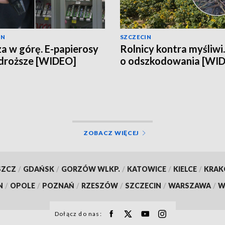
IN
SZCZECIN
a w górę. E-papierosy
Rolnicy kontra myśliwi
droższe [WIDEO]
o odszkodowania [WI
ZOBACZ WIĘCEJ
SZCZ
/
GDAŃSK
/
GORZÓW WLKP.
/
KATOWICE
/
KIELCE
/
KRA
N
/
OPOLE
/
POZNAŃ
/
RZESZÓW
/
SZCZECIN
/
WARSZAWA
/
W
Dołącz do nas: