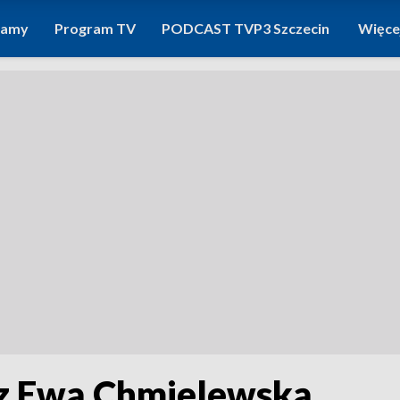
ramy
Program TV
PODCAST TVP3 Szczecin
Więce
 z Ewą Chmielewską