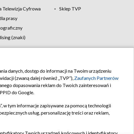
 Telewizja Cyfrowa
Sklep TVP
la prasy
tograficzny
sing (znaki)
klamy
Kontakt
rania danych, dostęp do informacji na Twoim urządzeniu
idacji (zwaną dalej również „TVP”),
Zaufanych Partnerów
anego dopasowania reklam do Twoich zainteresowań i
a PPID do Google.
”, w tym informacje zapisywane za pomocą technologii
zpiecznych usług, personalizację treści oraz reklam,
identyfikatory Twoich urządzeń końcowych i identyfikatory