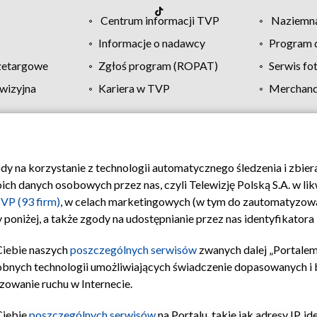
Centrum informacji TVP
Naziemna
Informacje o nadawcy
Program d
zetargowe
Zgłoś program (ROPAT)
Serwis fo
wizyjna
Kariera w TVP
Merchandi
Polityka prywatności
Moje zgody
Pomoc
Biuro re
ody na korzystanie z technologii automatycznego śledzenia i zbie
 danych osobowych przez nas, czyli Telewizję Polską S.A. w likw
VP (93 firm)
, w celach marketingowych (w tym do zautomatyzow
 poniżej, a także zgody na udostępnianie przez nas identyfikator
Ciebie naszych
poszczególnych serwisów
zwanych dalej „Portalem
obnych technologii umożliwiających świadczenie dopasowanych i be
zowanie ruchu w Internecie.
Ciebie
poszczególnych serwisów
na Portalu, takie jak adresy IP, 