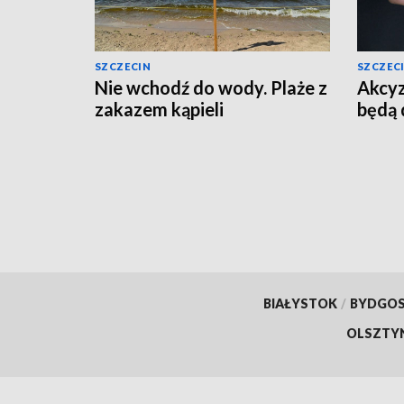
SZCZECIN
SZCZEC
Nie wchodź do wody. Plaże z
Akcyz
zakazem kąpieli
będą 
BIAŁYSTOK
/
BYDGO
OLSZTY