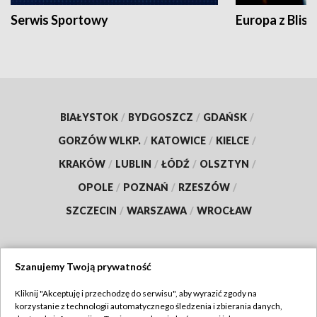
Serwis Sportowy
Europa z Blisk
BIAŁYSTOK
/
BYDGOSZCZ
/
GDAŃSK
/
GORZÓW WLKP.
/
KATOWICE
/
KIELCE
/
KRAKÓW
/
LUBLIN
/
ŁÓDŹ
/
OLSZTYN
/
OPOLE
/
POZNAŃ
/
RZESZÓW
/
SZCZECIN
/
WARSZAWA
/
WROCŁAW
Szanujemy Twoją prywatność
Dołącz do nas:
Kliknij "Akceptuję i przechodzę do serwisu", aby wyrazić zgody na
korzystanie z technologii automatycznego śledzenia i zbierania danych,
TVP