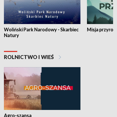
Woliński Park Narodowy - Skarbiec
Misja przyrod
Natury
ROLNICTWO I WIEŚ
Agro-szansa