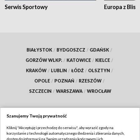
Serwis Sportowy
Europa z Blisk
BIAŁYSTOK
/
BYDGOSZCZ
/
GDAŃSK
/
GORZÓW WLKP.
/
KATOWICE
/
KIELCE
/
KRAKÓW
/
LUBLIN
/
ŁÓDŹ
/
OLSZTYN
/
OPOLE
/
POZNAŃ
/
RZESZÓW
/
SZCZECIN
/
WARSZAWA
/
WROCŁAW
Szanujemy Twoją prywatność
Dołącz do nas:
Kliknij "Akceptuję i przechodzę do serwisu", aby wyrazić zgody na
korzystanie z technologii automatycznego śledzenia i zbierania danych,
TVP
dostęp do informacji na Twoim urządzeniu końcowym i ich